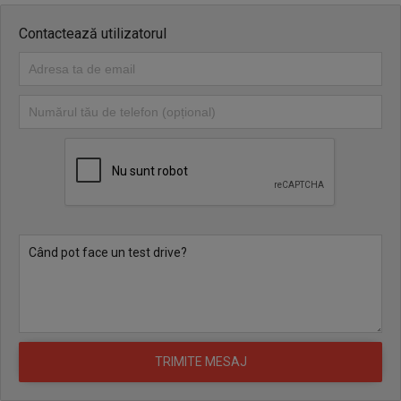
Contactează utilizatorul
Bunul mobil se vinde prin licitație publică cu strigare, organizată
de lichidatorul judiciar RomInsolv SPRL la sediul acestuia din
București, Splaiul Unirii, Nr. 223, Etajul 4, Sectorul 3. Prețul de
pornire al licitației este de 3,840 Euro + TVA (echivalentul în lei la
cursul BNR din data adjudecării bunului). Licitațiile vor avea loc la
ora 12:00 în data de 09.07.2026, 16.07.2026, 23.07.2026,
30.07.2026. În cazul în care bunul va fi adjudecat în cadrul uneia
dintre licitații, nu se vor organiza celelalte runde.
În conformitate cu dispozițiile Legii nr. 85/2014, bunul este
dobândit liber de orice sarcini, precum ipoteci, drepturi de
retenție de orice fel ori măsuri asiguratorii, inclusiv cele instituite
în cursul procesului penal, cu excepția sechestrului asiguratoriu
instituit în vederea confiscării.
Intenția de a participa la licitația publică cu strigare, organizată la