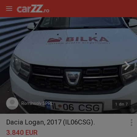
RomInsolv SPRL
1
din
7
Dacia Logan, 2017 (IL06CSG).
3.840 EUR