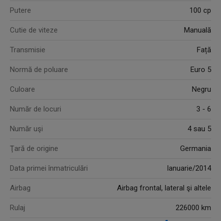
Putere
100 cp
Cutie de viteze
Manuală
Transmisie
Față
Normă de poluare
Euro 5
Culoare
Negru
Număr de locuri
3 - 6
Număr uşi
4 sau 5
Ţară de origine
Germania
Data primei înmatriculări
Ianuarie/2014
Airbag
Airbag frontal, lateral şi altele
Rulaj
226000 km