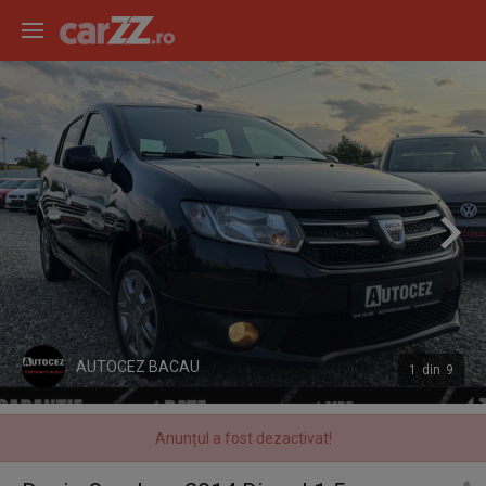
AUTOCEZ BACAU
1
din
9
Anunțul a fost dezactivat!