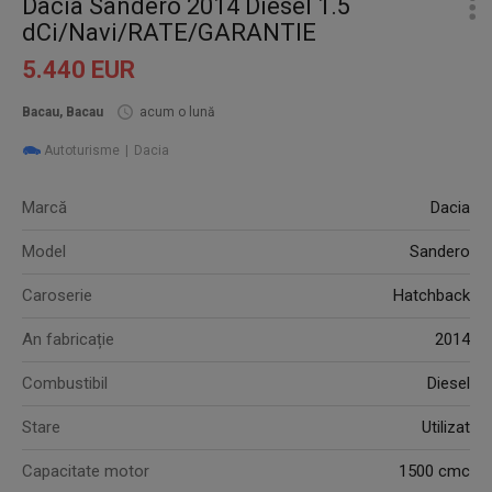
Dacia Sandero 2014 Diesel 1.5
dCi/Navi/RATE/GARANTIE
5.440 EUR
Bacau, Bacau
acum o lună
Autoturisme
Dacia
Marcă
Dacia
Model
Sandero
Caroserie
Hatchback
An fabricație
2014
Combustibil
Diesel
Stare
Utilizat
Capacitate motor
1500 cmc