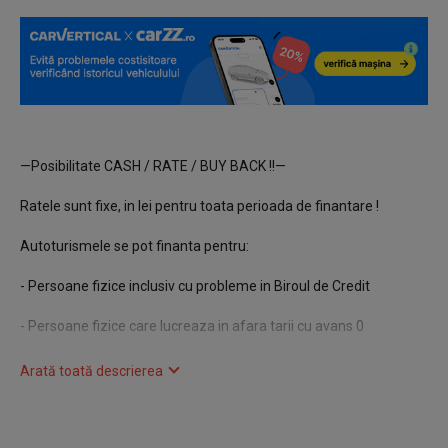
—Posibilitate CASH / RATE / BUY BACK !!—
Ratele sunt fixe, in lei pentru toata perioada de finantare !
Autoturismele se pot finanta pentru:
- Persoane fizice inclusiv cu probleme in Biroul de Credit
- Persoane fizice care lucreaza in afara tarii cu avans 0
- Persoane juridice PFA, II, SRL cu sau fara avans(societatea
Arată toată descrierea
trebuie sa aiba rulaj)
- Pensionari (varsta maxima 75 ani)