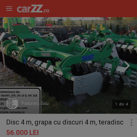
Paduraru Gicu
1
din
4
Disc 4 m, grapa cu discuri 4 m, teradisc
56.000 LEI