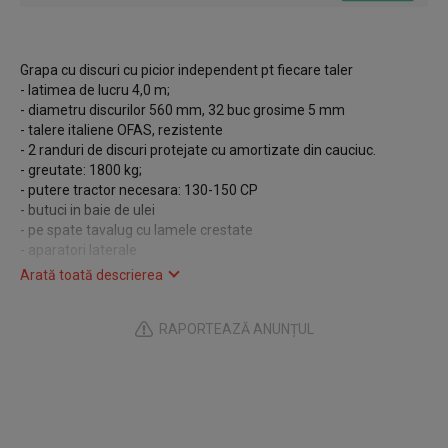
Grapa cu discuri cu picior independent pt fiecare taler
- latimea de lucru 4,0 m;
- diametru discurilor 560 mm, 32 buc grosime 5 mm
- talere italiene OFAS, rezistente
- 2 randuri de discuri protejate cu amortizate din cauciuc.
- greutate: 1800 kg;
- putere tractor necesara: 130-150 CP
- butuci in baie de ulei
- pe spate tavalug cu lamele crestate
- aparatori laterale
PRET 56.000 TVA inclus
Arată toată descrierea
Utilajul se vinde cu factura si garantie
RAPORTEAZĂ ANUNȚUL
Program de lucru:
luni-vineri: 8.00-17.00
sambata si duminica: inchis
Nu deranjati in afara programului
Utilajele se pot cumpara si cu finantare bancara cu plata in rate