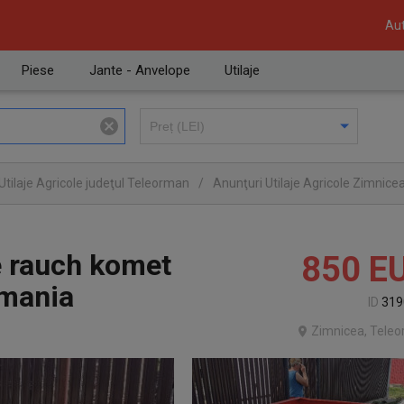
Aut
Piese
Jante - Anvelope
Utilaje
Utilaje Agricole judeţul Teleorman
/
Anunţuri Utilaje Agricole Zimnice
e rauch komet
850
E
mania
ID
319
Zimnicea, Tele