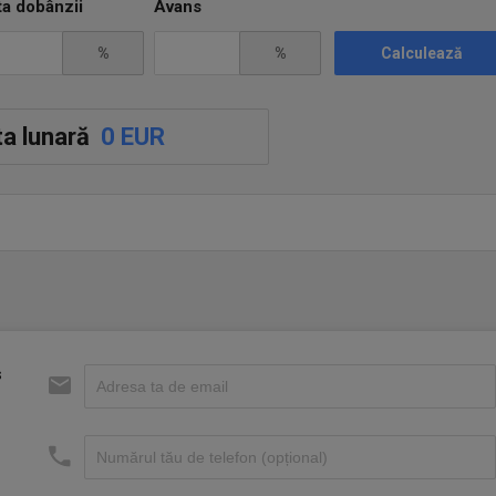
ta dobânzii
Avans
%
%
Calculează
a lunară
0 EUR
s