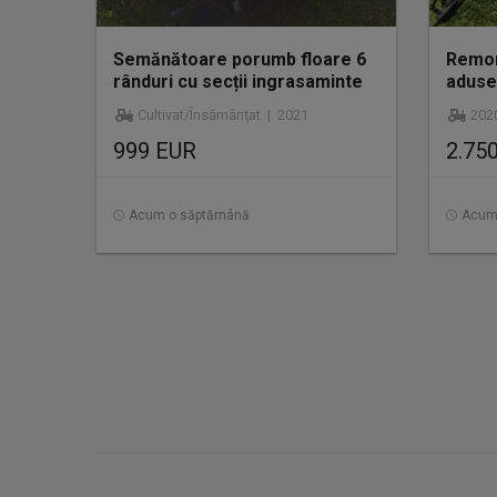
Semănătoare porumb floare 6
Remor
rânduri cu secții ingrasaminte
aduse
gaspardo
Cultivat/Însămânţat | 2021
202
999 EUR
2.75
Acum o săptămână
Acum