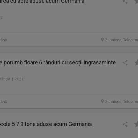
barca cu acte aduse acum Germania
22
mână
Zimnicea, Teleorm
porumb floare 6 rânduri cu secții ingrasaminte
mânţat | 2021
mână
Zimnicea, Teleorm
icole 5 7 9 tone aduse acum Germania