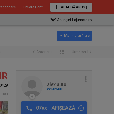
entificare
Creare Cont
ADAUGĂ ANUNŢ
Anunţuri Lajumate.ro
a
Anteriorul
Următorul
UR
alex auto
0429
COMPANIE
orman
07xx - AFIŞEAZĂ