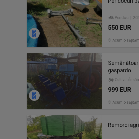
Peridocuri 
Peridoc | 20
550 EUR
Acum o săptă
Semănătoare 
gaspardo
Cultivat/Însă
999 EUR
Acum o săptă
Remorci agr