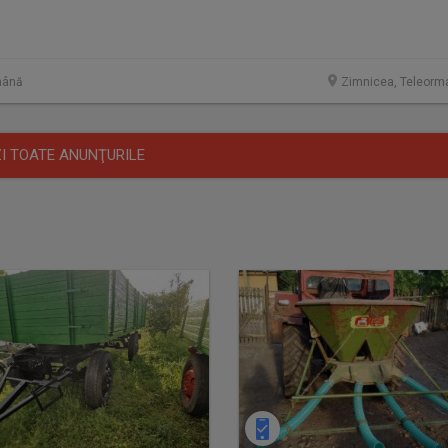
mână
Zimnicea, Teleorm
I TOATE ANUNŢURILE