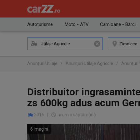
Autoturisme
Moto - ATV
Camioane - Bărci
Utilaje Agricole
Anunţuri Utilaje
/
Anunţuri Utilaje Agricole
/
Anunţuri 
Distribuitor ingrasamint
zs 600kg adus acum Ger
2016
|
acum o săptămână
6 imagini