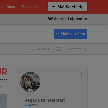
entificare
Creare Cont
ADAUGĂ ANUNŢ
Anunţuri Lajumate.ro
Anteriorul
Următorul
UR
0820
 Arad
Vegas Dezmembrari
COMPANIE