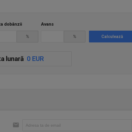
ta dobânzii
Avans
%
%
Calculează
a lunară
0 EUR