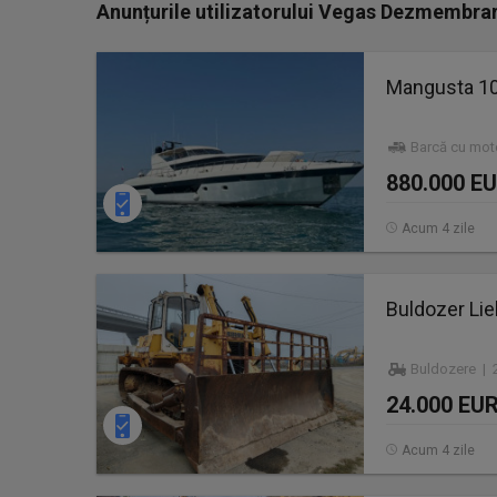
Anunțurile utilizatorului Vegas Dezmembrar
Mangusta 10
Barcă cu mot
880.000 E
Acum 4 zile
Buldozer Lie
Buldozere | 2
24.000 EU
Acum 4 zile