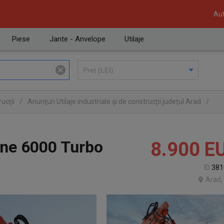
Aut
Piese
Jante - Anvelope
Utilaje
ucții
/
Anunţuri Utilaje industriale și de construcții judeţul Arad
/
one 6000 Turbo
8.900
E
ID
381
Arad,