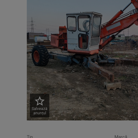
Salvează
anunțul
Tip
Marcă