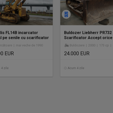
llis FL14B incarcator
Buldozer Liebherr PR732
l pe senile cu scarificator
Scarificator Accept orice
ărcătoare | mai veche de 1990
Buldozere | 2000 | 173 cp | u
00 EUR
24.000 EUR
4 zile
Acum 4 zile