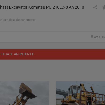
(has) Excavator Komatsu PC 210LC-8 An 2010
industriale și de construcții
Arad, Ar
I TOATE ANUNŢURILE