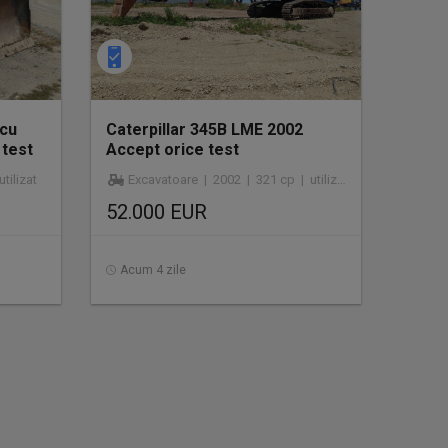
 cu
Caterpillar 345B LME 2002
 test
Accept orice test
tilizat
Excavatoare | 2002 | 321 cp | utilizat
52.000 EUR
Acum 4 zile