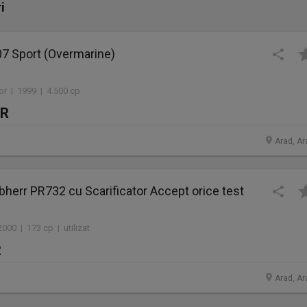
i
7 Sport (Overmarine)
or | 1999 | 4.500 cp
UR
Arad, Ar
bherr PR732 cu Scarificator Accept orice test
000 | 173 cp | utilizat
R
Arad, Ar