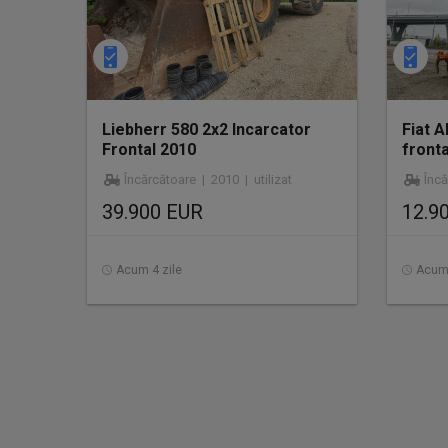
Liebherr 580 2x2 Incarcator
Fiat A
Frontal 2010
fronta
Încărcătoare | 2010 | utilizat
Înc
39.900 EUR
12.9
Acum 4 zile
Acum 