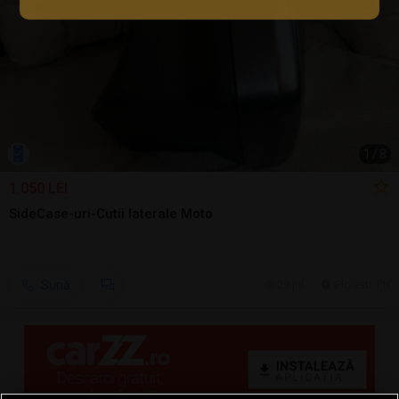
1
/
8
1.050 LEI
SideCase-uri-Cutii laterale Moto
Sună
29 jul.
Ploiesti, PH