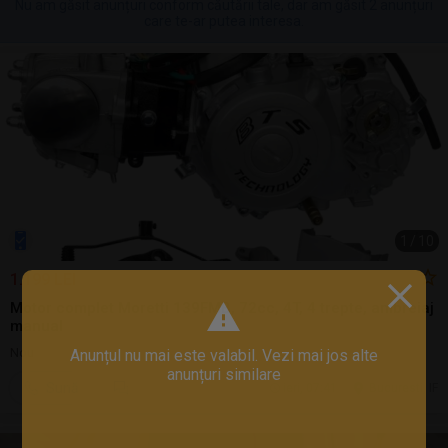
Nu am găsit anunțuri conform căutării tale, dar am găsit 2 anunțuri
care te-ar putea interesa.
1
/
10
1.199 LEI
Motor complet Moretti 139FMB, 72cc, 4T, 4 trepte, ambreiaj
manual
Nou
Anunțul nu mai este valabil. Vezi mai jos alte
anunțuri similare
Sună
ieri, 07:41
Bucuresti, IF