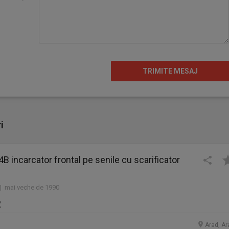
i
14B incarcator frontal pe senile cu scarificator
 | mai veche de 1990
R
Arad, Ar