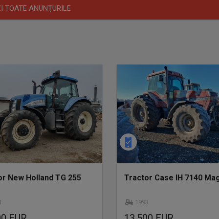
I TOATE ANUNŢURILE
or New Holland TG 255
Tractor Case IH 7140 M
1
1993
00 EUR
13.500 EUR