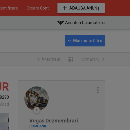
entificare
Creare Cont
ADAUGĂ ANUNŢ
Anunţuri Lajumate.ro
Anteriorul
Următorul
UR
8290
 Arad
Vegas Dezmembrari
COMPANIE