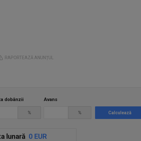
clus, permițând
RAPORTEAZĂ ANUNȚUL
ină cu aer condiționat și
au 650/65R42 spate.
ta dobânzii
Avans
%
%
Calculează
a lunară
0 EUR