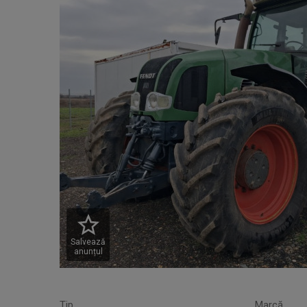
Salvează
anunțul
Tip
Marcă