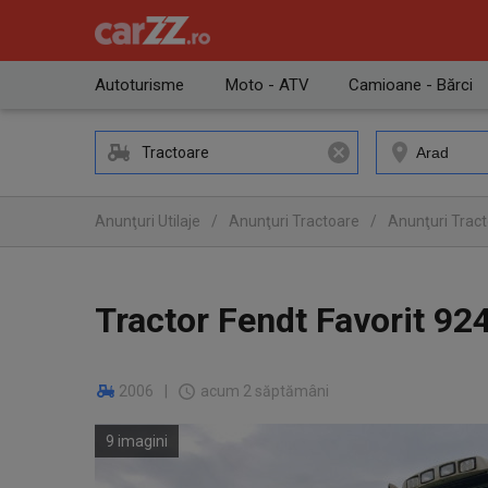
Autoturisme
Moto - ATV
Camioane - Bărci
Tractoare
Anunţuri Utilaje
/
Anunţuri Tractoare
/
Anunţuri Tract
Tractor Fendt Favorit 92
2006
|
acum 2 săptămâni
9 imagini