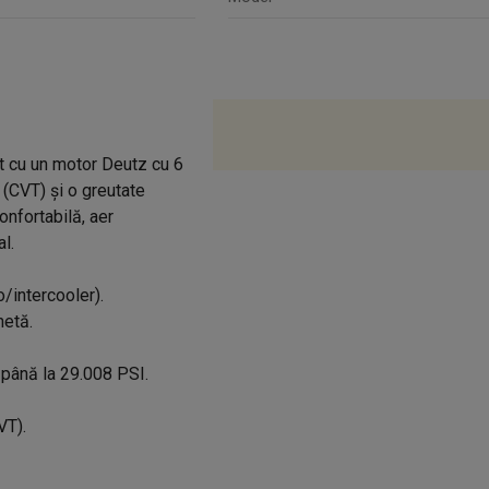
 cu un motor Deutz cu 6
o (CVT) și o greutate
nfortabilă, aer
l.
o/intercooler).
netă.
 până la 29.008 PSI.
VT).