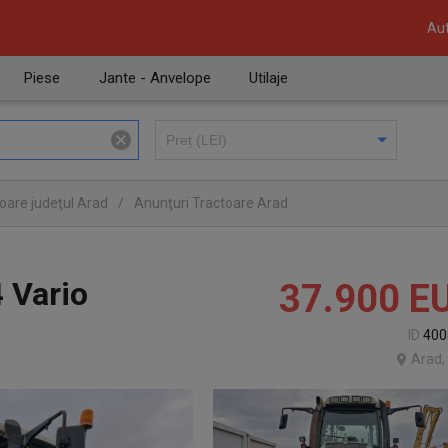
Aut
Piese
Jante - Anvelope
Utilaje
oare judeţul Arad
/
Anunţuri Tractoare Arad
4 Vario
37.900
E
ID
400
Arad,