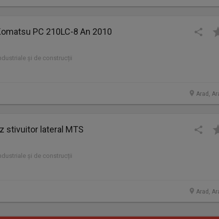
r Komatsu PC 210LC-8 An 2010
industriale și de construcții
Arad, Ar
stivuitor lateral MTS
industriale și de construcții
Arad, Ar