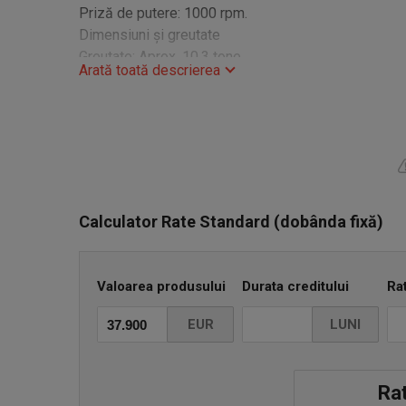
Priză de putere: 1000 rpm.
Dimensiuni și greutate
Greutate: Aprox. 10,3 tone.
Arată toată descrierea
Lungime: 5,66 metri.
Lățime: 2,75 metri.
Înălțime: 3,32 metri.
Caracteristici cheie
TMS (Sistem de gestionare a tractorului): Adesea in
gestionarea optimă a motorului/transmisiei.
Echipamente: Ridicare frontală/sistem hidraulic, cab
Calculator Rate Standard (dobânda fixă)
frâne cu aer comprimat.
Anvelope: De obicei 600/65R34 față, 650/85R38 s
Valoarea produsului
Durata creditului
Ra
Pret 37900 euro. Telefon 0755.700.060
EUR
LUNI
Rat