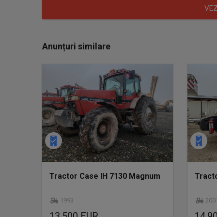
VEZ
Anunțuri similare
Tractor Case IH 7130 Magnum
Tract
1993
200
13.500 EUR
14.9