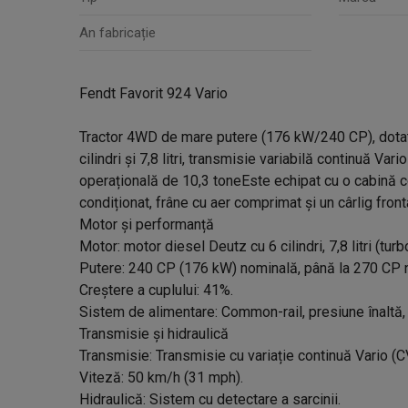
An fabricație
Fendt Favorit 924 Vario
Tractor 4WD de mare putere (176 kW/240 CP), dotat
cilindri și 7,8 litri, transmisie variabilă continuă Vari
operațională de 10,3 toneEste echipat cu o cabină co
condiționat, frâne cu aer comprimat și un cârlig fronta
Motor și performanță
Motor: motor diesel Deutz cu 6 cilindri, 7,8 litri (turb
Putere: 240 CP (176 kW) nominală, până la 270 CP 
Creștere a cuplului: 41%.
Sistem de alimentare: Common-rail, presiune înaltă,
Transmisie și hidraulică
Transmisie: Transmisie cu variație continuă Vario (C
Viteză: 50 km/h (31 mph).
Hidraulică: Sistem cu detectare a sarcinii.