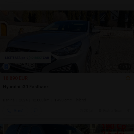
1
/
10
18.890 EUR
Hyundai i30 Fastback
Berlină | 2024 | 12.000 km | 1.498 cmc | hibrid
Sună
28 jul.
Piatra Neamt, NT