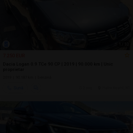
1
/
10
7.250 EUR
Dacia Logan 0.9 TCe 90 CP | 2019 | 90.000 km | Unic
proprietar
2019 | 90.187 km | benzină
Sună
2 aug.
Piatra Neamt, NT