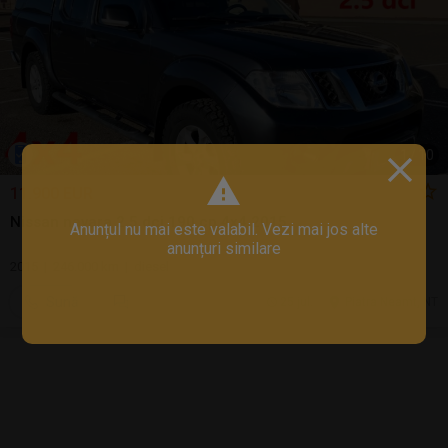
1
/
10
11.900 EUR
Nissan navara 2.5 dci 190 cp 4x4 2015
Anunțul nu mai este valabil. Vezi mai jos alte
anunțuri similare
2015 | 246.000 km | diesel
Sună
25 jul.
Piatra Neamt, NT