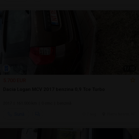
1
/
10
5.700 EUR
Dacia Logan MCV 2017 benzina 0,9 Tce Turbo
2017 | 161.000 km | 0 cmc | benzină
Sună
7 aug.
Piatra Neamt, NT