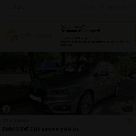
Sună
29 jul.
Piatra Neamt, NT
1
/
9
11.500 EUR
BMW 225XE 2018 automat piele led