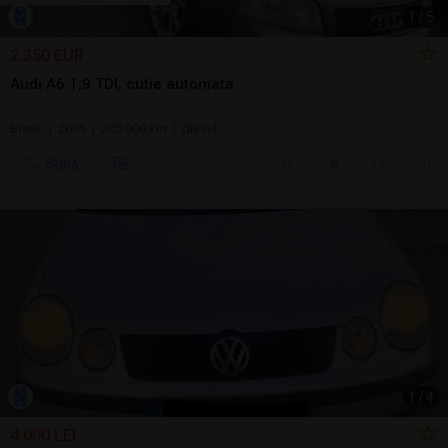
1
/
5
2.350 EUR
Audi A6 1;9 TDI, cutie automata
Break | 2005 | 205.000 km | diesel
Sună
20 jul.
Piatra Neamt, NT
1
/
4
4.000 LEI