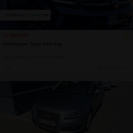
1
/
8
26.500 EUR
Volkswagen Taigo Style Dsg
SUV | 2024 | 21.000 km | benzină
1 aug.
Piatra Neamt, NT