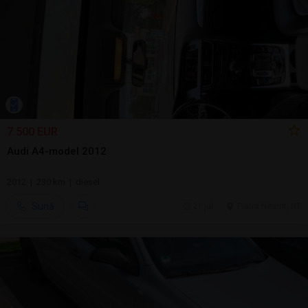
7.500 EUR
Audi A4-model 2012
2012 | 230 km | diesel
Sună
21 jul.
Piatra Neamt, NT