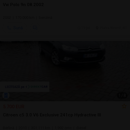
Vw Polo 9n 08.2002
2002 | 170.000 km | benzină
Sună
19 jul.
Piatra Neamt, NT
1
/
8
5.700 EUR
Citroen c5 3.0 V6 Exclusive 241cp Hydractive III
Berlină | 2010 | 301.111 km | 1.992 cmc | diesel