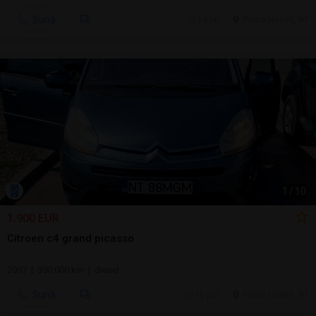
Sună
14 jul.
Piatra Neamt, NT
1
/
10
1.900 EUR
Citroen c4 grand picasso
2007 | 300.000 km | diesel
Sună
16 jun.
Piatra Neamt, NT