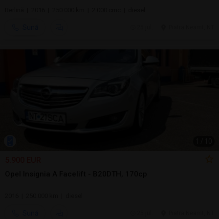
Berlină | 2016 | 250.000 km | 2.000 cmc | diesel
Sună
25 jul.
Piatra Neamt, NT
1
/
10
5.900 EUR
Opel Insignia A Facelift - B20DTH, 170cp
2016 | 250.000 km | diesel
Sună
25 jul.
Piatra Neamt, NT