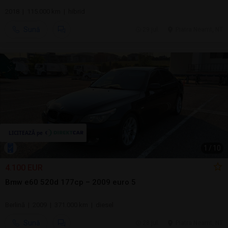
2018 | 115.000 km | hibrid
Sună
29 jul.
Piatra Neamt, NT
1
/
10
4.100 EUR
Bmw e60 520d 177cp – 2009 euro 5
Berlină | 2009 | 371.000 km | diesel
Sună
28 jul.
Piatra Neamt, NT