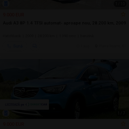
1
/
10
9.000 EUR
Audi A3 8P 1.4 TFSI automat- aproape nou, 28.200 km, 2009
Hatchback | 2009 | 28.200 km | 1.390 cmc | benzină
Sună
1 aug.
Piatra Neamt, NT
1
/
7
9.000 EUR