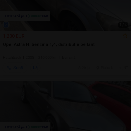
1
/
4
1.200 EUR
Opel Astra H. benzina 1,4, distributie pe lant
Hatchback | 2005 | 210.000 km | benzină
Sună
20 jul.
Piatra Neamt, NT