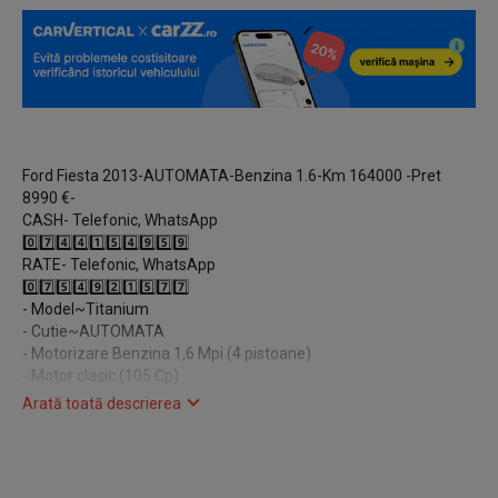
Ford Fiesta 2013-AUTOMATA-Benzina 1.6-Km 164000 -Pret
8990 €-
CASH- Telefonic, WhatsApp
0️⃣7️⃣4️⃣4️⃣1️⃣5️⃣4️⃣9️⃣5️⃣9️⃣
RATE- Telefonic, WhatsApp
0️⃣7️⃣5️⃣4️⃣9️⃣2️⃣1️⃣5️⃣7️⃣7️⃣
- Model~Titanium
- Cutie~AUTOMATA
- Motorizare Benzina 1,6 Mpi (4 pistoane)
- Motor clasic (105 Cp)
- Fab.2013
Arată toată descrierea
- Km~164000 (reali trecuți in factura)
- Climatronic
- Lumini led zi
- Încălzire în scaune (șofer+pasager)