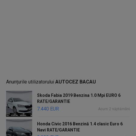
- Senzori parcare (fata+spate)
- Senzori lumini
- Senzori ploaie
- Bluetooth
- Geamuri electrice
- Oglinzi electrice + incalzite
- Inchidere centralizată + telecomanda cheie
- 2 x Chei
- Abs,ESP,Servo total
- Computer bord
- Comenzi volan
- Volan piele
- Pachet crom
Anunțurile utilizatorului
AUTOCEZ BACAU
- Faruri lupa
- Proiectoare ceata
- Jante aliaj originale
Skoda Fabia 2019 Benzina 1.0 Mpi EURO 6
- Intrare auxiliară + usb
RATE/GARANTIE
- Radio CD MP3
7.440 EUR
Acum 2 săptămâni
- Lumini ambientale
- Cauciucuri noi M+S
Honda Civic 2016 Benzină 1.4 clasic Euro 6
- Airbag
Navi RATE/GARANTIE
— Pot fi unele erori in descriere. Pentru validarea informatiilor va