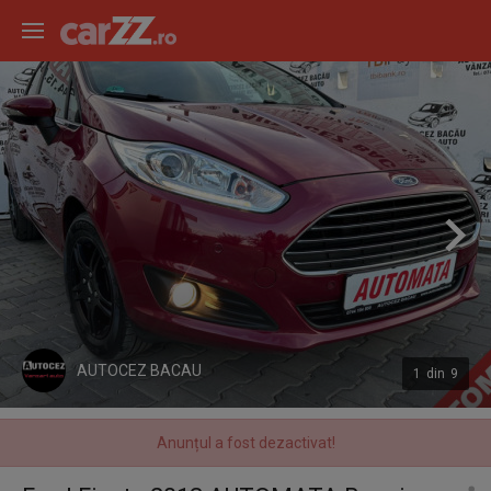
AUTOCEZ BACAU
1
din
9
Anunțul a fost dezactivat!