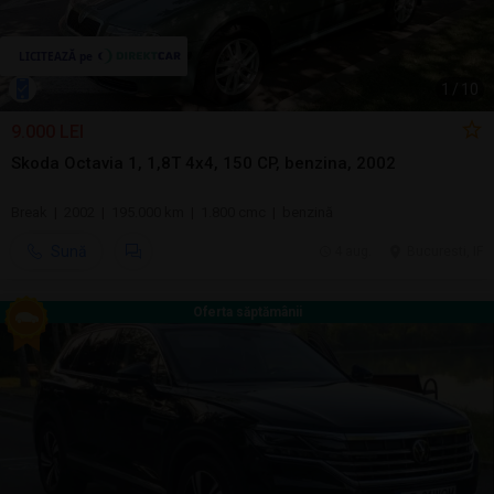
1
/
10
9.000 LEI
Skoda Octavia 1, 1,8T 4x4, 150 CP, benzina, 2002
Break | 2002 | 195.000 km | 1.800 cmc | benzină
Sună
4 aug.
Bucuresti, IF
Oferta săptămânii