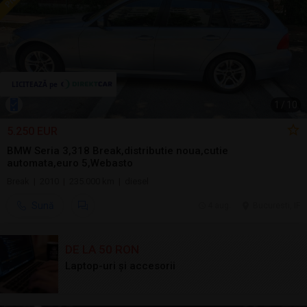
1
/
10
5.250 EUR
BMW Seria 3,318 Break,distributie noua,cutie
automata,euro 5,Webasto
Break | 2010 | 235.000 km | diesel
Sună
4 aug.
Bucuresti, IF
DE LA 50 RON
Laptop-uri și accesorii