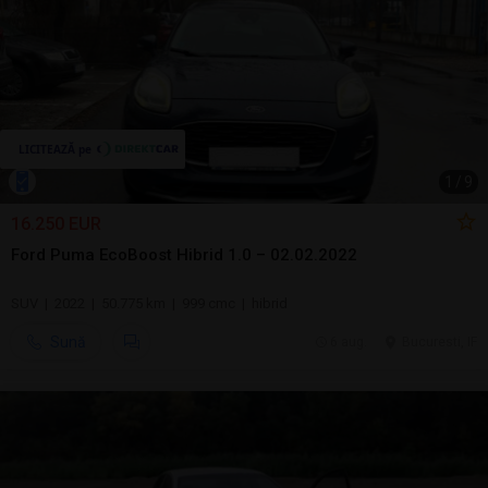
1
/
9
16.250 EUR
Ford Puma EcoBoost Hibrid 1.0 – 02.02.2022
SUV | 2022 | 50.775 km | 999 cmc | hibrid
Sună
6 aug.
Bucuresti, IF