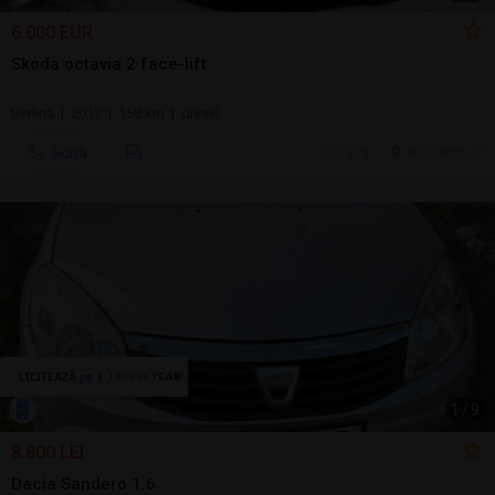
6.000 EUR
Skoda octavia 2 face-lift
Berlină | 2012 | 158 km | diesel
Sună
8 aug.
Bucuresti, IF
1
/
9
8.800 LEI
Dacia Sandero 1.6