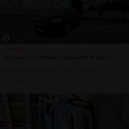
1
/
9
5.495 EUR
Opel Corsa E | 93.200 km | 1.4 Benzina 90 CP | Euro 6
Hatchback | 2017 | 93.200 km | 1.398 cmc | benzină
Sună
6 aug.
Bucuresti, IF