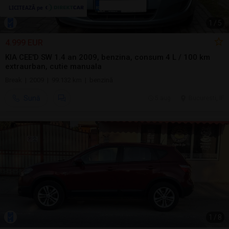
1
/
5
4.999 EUR
KIA CEE'D SW 1.4 an 2009, benzina, consum 4 L / 100 km
extraurban, cutie manuala
Break | 2009 | 99.132 km | benzină
Sună
5 aug.
Bucuresti, IF
1
/
8