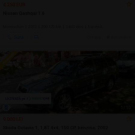
4.250 EUR
Nissan Qashqai 1.6
Monovolum | 2012 | 200.172 km | 1.600 cmc | benzină
Sună
4 aug.
Bucuresti, IF
1
/
10
9.000 LEI
Skoda Octavia 1, 1,8T 4x4, 150 CP, benzina, 2002