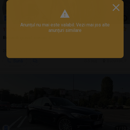
1
/
9
Anunțul nu mai este valabil. Vezi mai jos alte
11.750 EUR
anunțuri similare
Renault grand scenic 4
2017 | 190.000 km | diesel
Sună
5 aug.
Bucuresti, IF
1
/
10