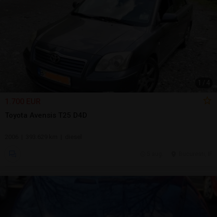
1
/
4
1.700 EUR
Toyota Avensis T25 D4D
2006 | 393.629 km | diesel
5 aug.
Bucuresti, IF