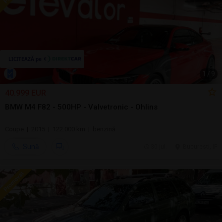
1
/
9
40.999 EUR
BMW M4 F82 - 500HP - Valvetronic - Ohlins
Coupe | 2015 | 122.000 km | benzină
Sună
30 jul.
Bucuresti, IF