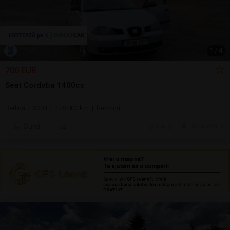
1
/
4
700 EUR
Seat Cordoba 1400cc
Berlină | 2004 | 178.000 km | benzină
Sună
6 aug.
Bucuresti, IF