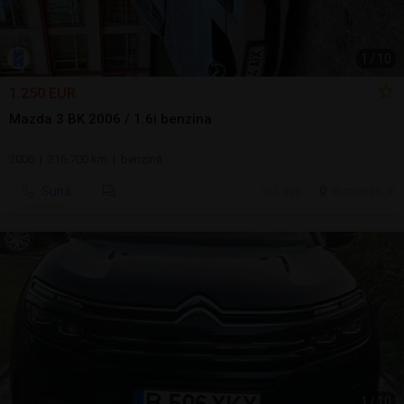
1
/
10
1.250 EUR
Mazda 3 BK 2006 / 1.6i benzina
2006 | 216.700 km | benzină
Sună
5 aug.
Bucuresti, IF
1
/
10