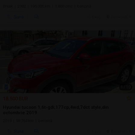
Break | 2002 | 195.000 km | 1.800 cmc | benzină
Sună
4 aug.
Bucuresti, IF
1
/
10
18.500 EUR
Hyundai tucson 1,6t-gdi,177cp,4wd,7dct style,din
octombrie.2019
2019 | 58.764 km | benzină
Sună
4 aug.
Bucuresti, IF