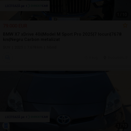
1
/
10
79.000 EUR
BMW X7 xDrive 40i|Model M Sport Pro 2025|7 locuri|7678
km|Negru Carbon metalizat
SUV | 2025 | 7.678 km | hibrid
4 aug.
Bucuresti, IF
1
/
10