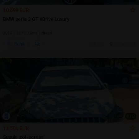
10.699 EUR
BMW seria 3 GT XDrive Luxury
2014 | 263.250 km | diesel
Sună
5 aug.
Bucuresti, IF
1
/
8
13.500 EUR
Suzuki sx4-scross