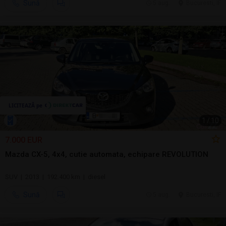
Sună
5 aug.
Bucuresti, IF
1
/
10
7.000 EUR
Mazda CX-5, 4x4, cutie automata, echipare REVOLUTION
SUV | 2013 | 192.400 km | diesel
Sună
5 aug.
Bucuresti, IF