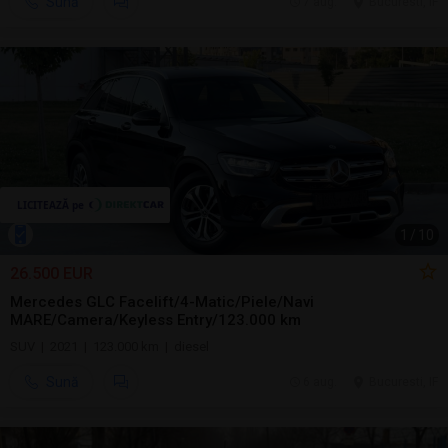
Sună
7 aug.
Bucuresti, IF
1
/
10
26.500 EUR
Mercedes GLC Facelift/4-Matic/Piele/Navi
MARE/Camera/Keyless Entry/123.000 km
SUV | 2021 | 123.000 km | diesel
Sună
6 aug.
Bucuresti, IF