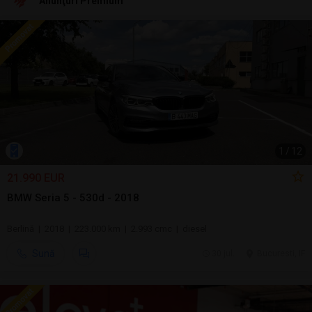
Anunţuri Premium
1
/
12
21.990 EUR
BMW Seria 5 - 530d - 2018
Berlină | 2018 | 223.000 km | 2.993 cmc | diesel
Sună
30 jul.
Bucuresti, IF