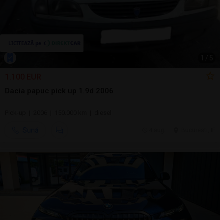
1
/
5
1.100 EUR
Dacia papuc pick up 1.9d 2006
Pick-up | 2006 | 150.000 km | diesel
Sună
4 aug.
Bucuresti, IF