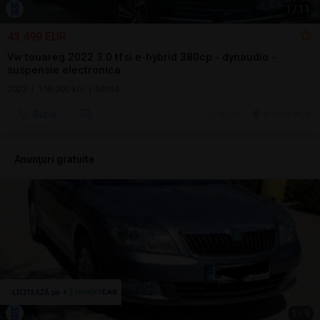
1
/
11
43.499 EUR
Vw touareg 2022 3.0 tfsi e-hybrid 380cp - dynaudio -
suspensie electronica
2022 | 158.000 km | hibrid
Sună
30 jul.
Bucuresti, IF
Anunţuri gratuite
1
/
9