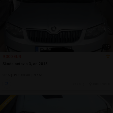
1
/
7
9.300 EUR
Skoda octavia 3, an 2015
2015 | 193.000 km | diesel
4 aug.
Bucuresti, IF