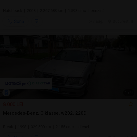
Hatchback | 2008 | 2.267.683 km | 1.598 cmc | benzină
Sună
7 aug.
Bucuresti, IF
1
/
9
8.000 LEI
Mercedes-Benz, C klasse, w202, 220D
Break | 1998 | 329.500 km | 2.155 cmc | diesel