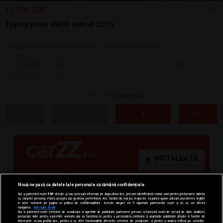
11.700 EUR
Toyota prius XW30 hybrid 2015
Hatchback | 2015 | 249.000 km | 1.800 cmc | hibrid
Sună
4 aug.
Bucuresti, IF
1 - 28 din
436 Anunțuri
Nouă ne pasă ca datele tale personale să rămână confidențiale
Noi și partenerii noștri
589
stocăm și/sau accesăm informații pe dispozitivul dvs., precum identificatorii cookie unici pentru prelucrarea datelor
cu caracter personal. Puteți accepta sau gestiona preferințele dvs. făcând clic mai jos, respectiv vă puteți opune utilizării unui interes legitim
în orice moment pe pagina cu politica de confidențialitate. Aceste alegeri vor fi raportate partenerilor noștri și nu vă vor afecta
navigarea.
Mai multe detalii
Noi si partenerii nostri (retelele de socializare si agentiile de publicitate partenere, precum si furnizorii nostri de servicii de date analitice)
prelucram date pentru a permite website-ului sa functioneze, pentru a personaliza continutul si anunturile publicitare afisate in functie de
interesele si/sau profilul dvs., pentru a va oferi functionalitati aferente retelelor de socializare si pentru a analiza traficul pe website.