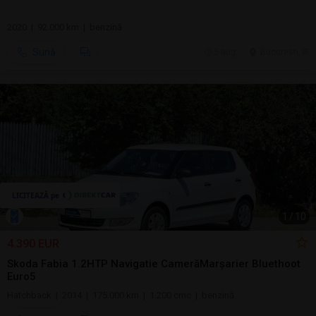
2020 | 92.000 km | benzină
Sună
5 aug.
Bucuresti, IF
1
/
10
4.390 EUR
Skoda Fabia 1.2HTP Navigatie CamerăMarșarier Bluethoot
Euro5
Hatchback | 2014 | 175.000 km | 1.200 cmc | benzină