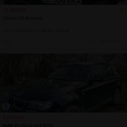
12.500 EUR
Citroen C5 Aircross
2020 | 260.000 km | 1.499 cmc | diesel
5 aug.
Bucuresti, IF
1
/
9
4.200 EUR
BMW X3 xDrive 4x4 2010