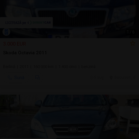
1
/
6
3.000 EUR
Skoda Octavia 2011
Berlină | 2011 | 160.000 km | 1.400 cmc | benzină
Sună
5 aug.
Bucuresti, IF