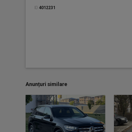
ID
4012231
Anunțuri similare