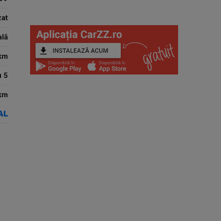
zat
lă
km
u 5
km