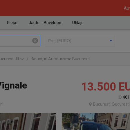
Aut
Piese
Jante - Anvelope
Utilaje
curesti-Ilfov
/
Anunţuri Autoturisme Bucuresti
Vignale
13.500
E
ID
401
ni
Bucuresti, Bucuresti