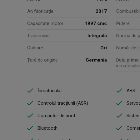
An fabricație
2017
Combustibi
Capacitate motor
1997 cmc
Putere
Transmisie
Integrală
Normă de p
Culoare
Gri
Număr de l
Ţară de origine
Germania
Data primei
înmatriculăr
Înmatriculat
ABS
Controlul tracţiunii (ASR)
Servod
Computer de bord
Siste
Bluetooth
Comen