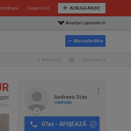
entificare
Creare Cont
ADAUGĂ ANUNŢ
Anunţuri Lajumate.ro
Anteriorul
Următorul
UR
Andreea Stan
2231
COMPANIE
-Ilfov
07xx - AFIŞEAZĂ