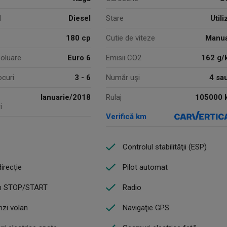
l
Diesel
Stare
Utili
180 cp
Cutie de viteze
Manua
oluare
Euro 6
Emisii CO2
162 g/
ocuri
3 - 6
Număr uşi
4 sa
Ianuarie/2018
105000 
Rulaj
i
Verifică km
Controlul stabilităţii (ESP)
irecţie
Pilot automat
m STOP/START
Radio
zi volan
Navigaţie GPS