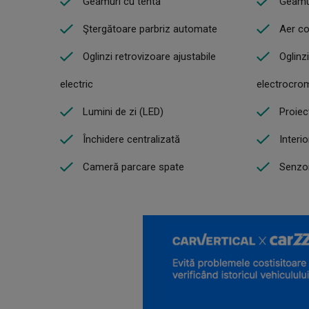
Geamuri cu tentă
Geamur
Ştergătoare parbriz automate
Aer co
Oglinzi retrovizoare ajustabile
Oglinz
electric
electrocro
Lumini de zi (LED)
Proiec
Închidere centralizată
Interio
Cameră parcare spate
Senzor