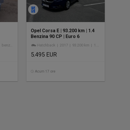
Opel Corsa E | 93.200 km | 1.4
Benzina 90 CP | Euro 6
benzină
Hatchback | 2017 | 93.200 km | 1.398 cmc | benzină
5.495 EUR
Acum 17 ore