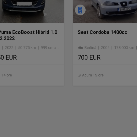
Puma EcoBoost Hibrid 1.0
Seat Cordoba 1400cc
02.2022
| 2022 | 50.775 km | 999 cmc | hibrid
Berlină | 2004 | 178.000 km | 
50 EUR
700 EUR
 14 ore
Acum 15 ore