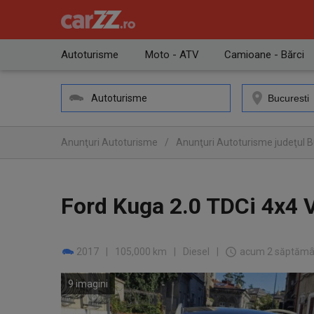
Autoturisme
Moto - ATV
Camioane - Bărci
Autoturisme
Anunţuri Autoturisme
/
Anunţuri Autoturisme judeţul Bu
Ford Kuga 2.0 TDCi 4x4 
2017
|
105,000 km
|
Diesel
|
acum 2 săptămâ
9 imagini