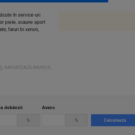
ăcute în service-uri
ior piele, scaune sport
te, faruri bi xenon,
RAPORTEAZĂ ANUNȚUL
ta dobânzii
Avans
%
%
Calculează