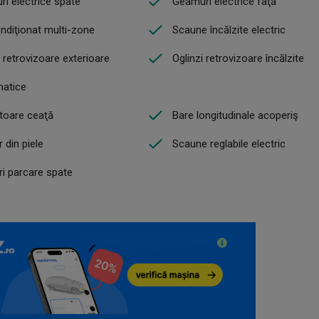
i electrice spate
Geamuri electrice faţă
ndiţionat multi-zone
Scaune încălzite electric
i retrovizoare exterioare
Oglinzi retrovizoare încălzite
matice
toare ceaţă
Bare longitudinale acoperiş
r din piele
Scaune reglabile electric
i parcare spate