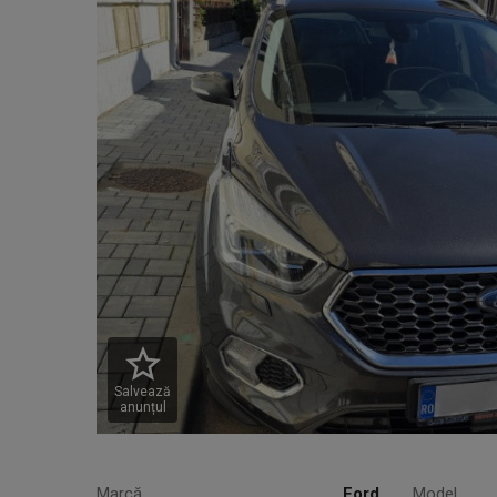
Salvează
anunțul
Marcă
Ford
Model