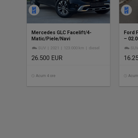
Mercedes GLC Facelift/4-
Ford 
Matic/Piele/Navi
– 02.
MARE/Camera/Keyless
SUV | 2021 | 123.000 km | diesel
SUV 
Entry/123.000 km
26.500 EUR
16.2
Acum 4 ore
Acum