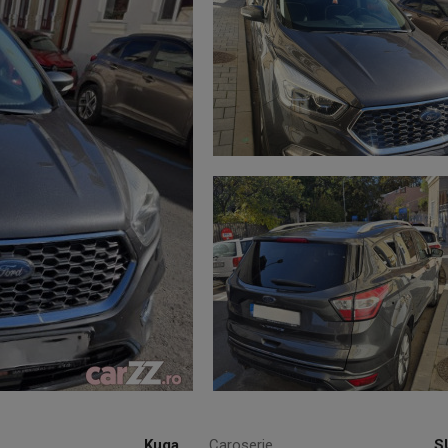
Kuga
Caroserie
S