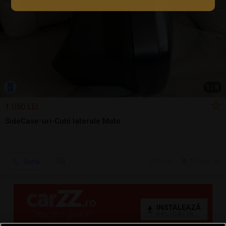
1
/
8
1.050 LEI
SideCase-uri-Cutii laterale Moto
Sună
29 jul.
Ploiesti, PH