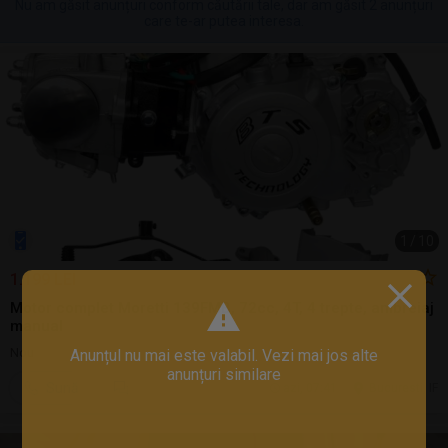
Nu am găsit anunțuri conform căutării tale, dar am găsit 2 anunțuri
care te-ar putea interesa.
1
/
10
1.199 LEI
Motor complet Moretti 139FMB, 72cc, 4T, 4 trepte, ambreiaj
manual
Nou
Anunțul nu mai este valabil. Vezi mai jos alte
anunțuri similare
Sună
azi, 07:41
Bucuresti, IF