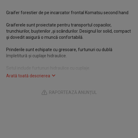
Graifer forestier de pe incarcator frontal Komatsu second hand
Graiferele sunt proiectate pentru transportul copacilor,
trunchiurilor, buștenilor ,și scândurilor. Designul lor solid, compact
și dovedit asigură o muncă confortabilă.
Prinderile sunt echipate cu gresoare, furtunuri cu dublă
împletitură și cuplaje hidraulice.
Setul include furtunuri hidraulice cu cuplaje.
Arată toată descrierea
Deschidere : 1780 mm
Lățime : 1770 mm
RAPORTEAZĂ ANUNȚUL
Înălțime totală: 2250 mm
Volum : 2,4 l/mp
Greutate : 1980 Kg