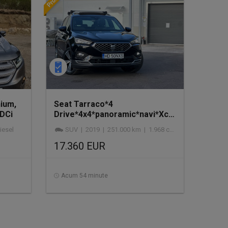
nium,
Seat Tarraco*4
TDCi
Drive*4x4*panoramic*navi*Xcellence*7
locuri*BiXenon*factura*2.0 d
iesel
SUV | 2019 | 251.000 km | 1.968 cmc | diesel
17.360 EUR
Acum 54 minute