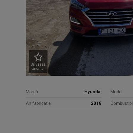
Salvează
anunțul
Marcă
Hyundai
Model
An fabricație
2018
Combustibi