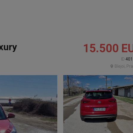
xury
15.500
E
ID
401
Blejoi, Pr