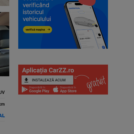
UV
km