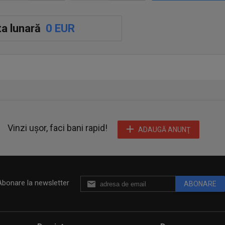
a lunară
0 EUR
agaj);
Vinzi ușor, faci bani rapid!
ADAUGĂ ANUNŢ
Abonare la newsletter
ABONARE