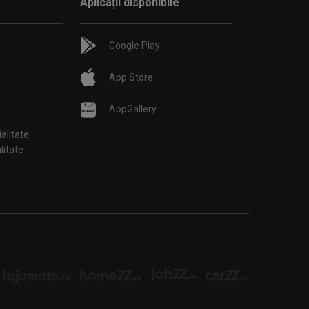
Aplicații disponibile
Google Play
App Store
AppGallery
ialitate
țialitate