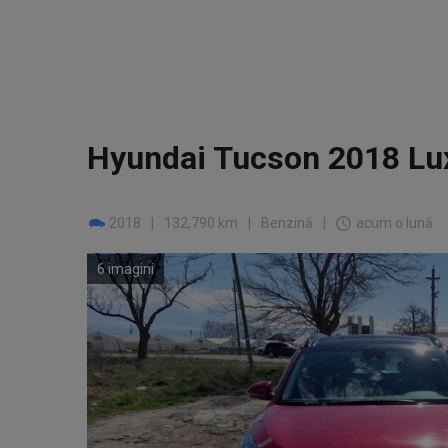
Hyundai Tucson 2018 Lu
2018
|
132,790 km
|
Benzină
|
acum o lună
6 imagini