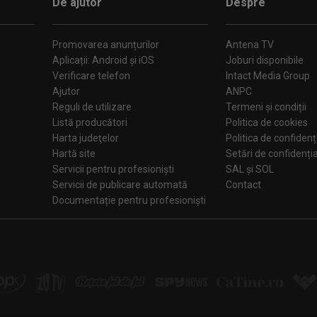
De ajutor
Despre
Promovarea anunțurilor
Antena TV
 fumurii din fabrică;
Aplicații: Android și iOS
Joburi disponibile
Verificare telefon
Intact Media Group
zei setate;
Ajutor
ANPC
Reguli de utilizare
Termeni și condiții
Listă producători
Politica de cookies
Harta judeţelor
Politica de confidenț
Hartă site
Setări de confiden
Servicii pentru profesioniști
SAL și SOL
Servicii de publicare automată
Contact
Documentație pentru profesioniști
rt lombar;
iele;
și software;