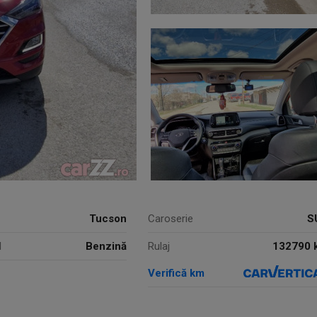
Tucson
Caroserie
S
l
Benzină
132790 
Rulaj
Verifică km