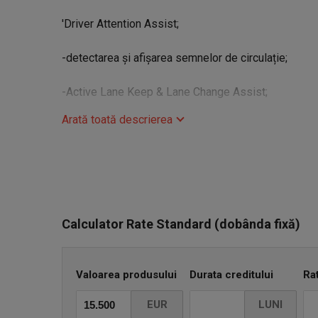
'Driver Attention Assist;
-detectarea și afișarea semnelor de circulație;
-Active Lane Keep & Lane Change Assist;
Arată toată descrierea
-faruri și lumini full LED adaptive (inclusiv interior)
funcție cornering;
-alarmă din fabrică;
-oglinzi exterioare încălzite, reglabile și pliabile -el
Calculator Rate Standard (dobânda fixă)
-portbagaj cu deschidere automată sau din telecom
Valoarea produsului
Durata creditului
Ra
-senzori de parcare față/spate + cameră cu proiectar
EUR
LUNI
-volan încălzit;