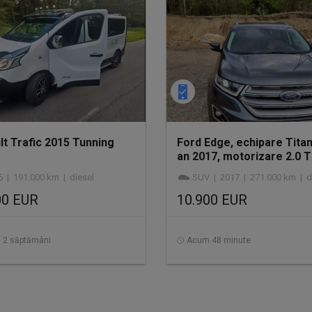
lt Trafic 2015 Tunning
Ford Edge, echipare Tita
an 2017, motorizare 2.0 
Bi-Turbo (210 CP)
6 | 191.000 km | diesel
SUV | 2017 | 271.000 km | d
00 EUR
10.900 EUR
 2 săptămâni
Acum 48 minute