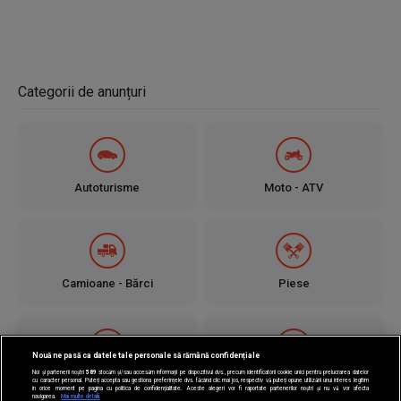
Pirelli
Nexen
Kumho
Nokian
Categorii de anunțuri
Autoturisme
Moto - ATV
Camioane - Bărci
Piese
Nouă ne pasă ca datele tale personale să rămână confidențiale
Noi și partenerii noștri
589
stocăm și/sau accesăm informații pe dispozitivul dvs., precum identificatorii cookie unici pentru prelucrarea datelor
Jante - Anvelope
Utilaje
cu caracter personal. Puteți accepta sau gestiona preferințele dvs. făcând clic mai jos, respectiv vă puteți opune utilizării unui interes legitim
în orice moment pe pagina cu politica de confidențialitate. Aceste alegeri vor fi raportate partenerilor noștri și nu vă vor afecta
navigarea.
Mai multe detalii