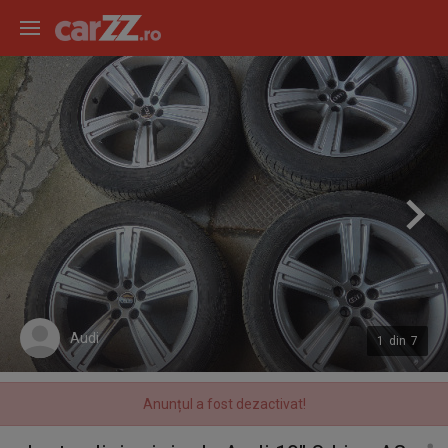
Audi
1
din
7
Anunțul a fost dezactivat!