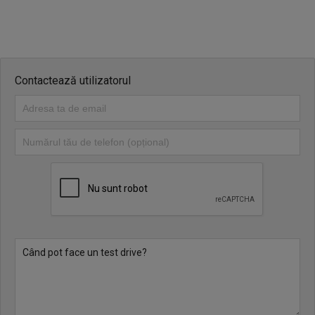
-senzor lumina
-auto hold
-jante aliaj
Contactează utilizatorul