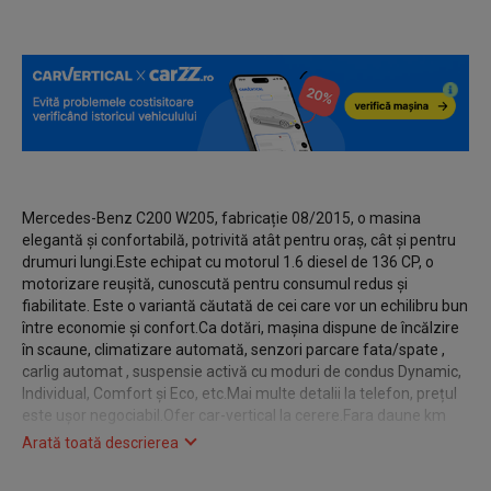
Mercedes-Benz C200 W205, fabricație 08/2015, o masina
elegantă și confortabilă, potrivită atât pentru oraș, cât și pentru
drumuri lungi.Este echipat cu motorul 1.6 diesel de 136 CP, o
motorizare reușită, cunoscută pentru consumul redus și
fiabilitate. Este o variantă căutată de cei care vor un echilibru bun
între economie și confort.Ca dotări, mașina dispune de încălzire
în scaune, climatizare automată, senzori parcare fata/spate ,
carlig automat , suspensie activă cu moduri de condus Dynamic,
Individual, Comfort și Eco, etc.Mai multe detalii la telefon, prețul
este ușor negociabil.Ofer car-vertical la cerere.Fara daune km
reali.Accept orice test.
Arată toată descrierea