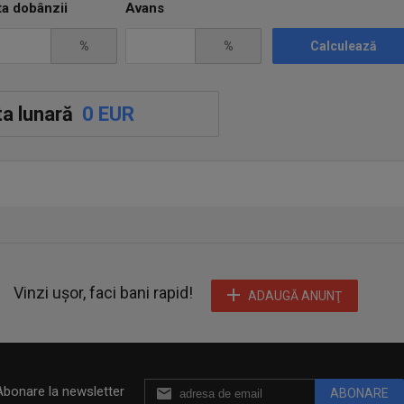
ta dobânzii
Avans
%
%
Calculează
a lunară
0 EUR
Vinzi ușor, faci bani rapid!
ADAUGĂ ANUNŢ
Abonare la newsletter
ABONARE