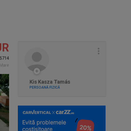
UR
5714
-Mare
Kis Kasza Tamás
PERSOANĂ FIZICĂ