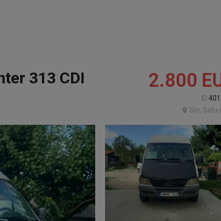
ter 313 CDI
2.800
E
ID
401
Ser, Satu