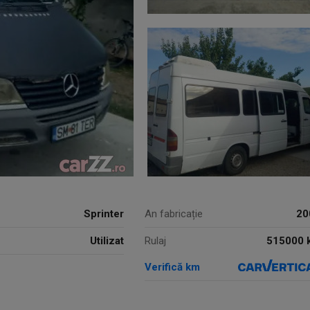
Sprinter
An fabricație
20
Utilizat
515000 
Rulaj
Verifică km