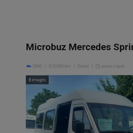
Microbuz Mercedes Sprin
2000
|
515,000 km
|
Diesel
|
acum o lună
8 imagini