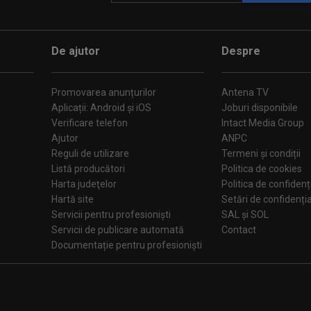
De ajutor
Despre
Promovarea anunțurilor
Antena TV
Aplicații: Android și iOS
Joburi disponibile
Verificare telefon
Intact Media Group
Ajutor
ANPC
Reguli de utilizare
Termeni și condiții
Listă producători
Politica de cookies
Harta judeţelor
Politica de confidenț
Hartă site
Setări de confiden
Servicii pentru profesioniști
SAL și SOL
Servicii de publicare automată
Contact
Documentație pentru profesioniști