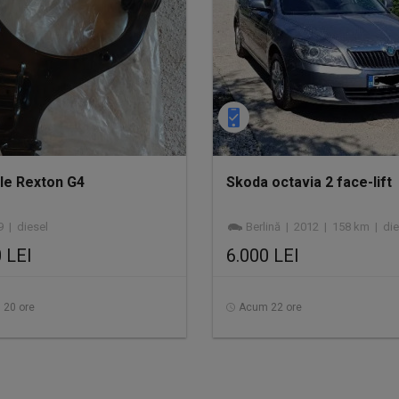
le Rexton G4
Skoda octavia 2 face-lift
 | diesel
Berlină | 2012 | 158 km | die
 LEI
6.000 LEI
 20 ore
Acum 22 ore