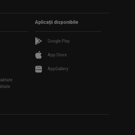
Aplicații disponibile
Google Play
App Store
AppGallery
ialitate
țialitate