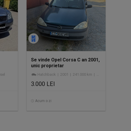
Se vinde Opel Corsa C an 2001,
unic proprietar
sel
Hatchback | 2001 | 241.000 km | benzină
3.000 LEI
Acum o zi