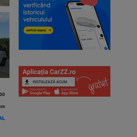
00
km