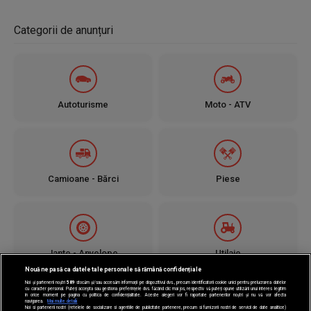
Categorii de anunțuri
Autoturisme
Moto - ATV
Camioane - Bărci
Piese
Jante - Anvelope
Utilaje
Nouă ne pasă ca datele tale personale să rămână confidențiale
Noi și partenerii noștri
589
stocăm și/sau accesăm informații pe dispozitivul dvs., precum identificatorii cookie unici pentru prelucrarea datelor
cu caracter personal. Puteți accepta sau gestiona preferințele dvs. făcând clic mai jos, respectiv vă puteți opune utilizării unui interes legitim
în orice moment pe pagina cu politica de confidențialitate. Aceste alegeri vor fi raportate partenerilor noștri și nu vă vor afecta
navigarea.
Mai multe detalii
Noi si partenerii nostri (retelele de socializare si agentiile de publicitate partenere, precum si furnizorii nostri de servicii de date analitice)