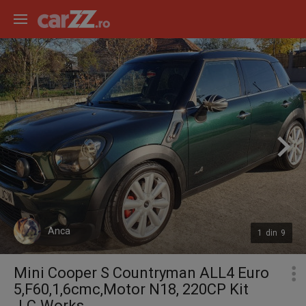
Anca
1
din
9
Mini Cooper S Countryman ALL4 Euro
5,F60,1,6cmc,Motor N18, 220CP Kit
J.C.Works