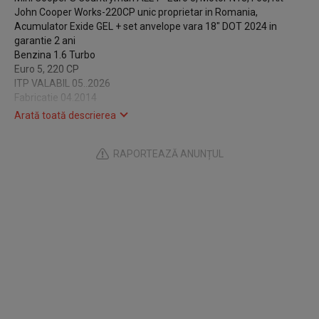
John Cooper Works-220CP unic proprietar in Romania,
Acumulator Exide GEL + set anvelope vara 18" DOT 2024 in
garantie 2 ani
Benzina 1.6 Turbo
Euro 5, 220 CP
ITP VALABIL 05..2026
Fabricatie 04.2014
Cooper S Countryman ALL4
Arată toată descrierea
KIT JOHN COOPER WORKS 220 CP
Euro 5
RAPORTEAZĂ ANUNȚUL
ALL 4 (tractiune integrala 4x4)
Dotari :
Climatronic
Incalzire scaune
Computer bord
Tempomat
Bixenon adaptiv
Spalator faruri
Buton sport
Pedalbox Sistem 3 moduri de condus
DYNAMIC/ECONOMIC/SPORT
Filtru aer K & N sport