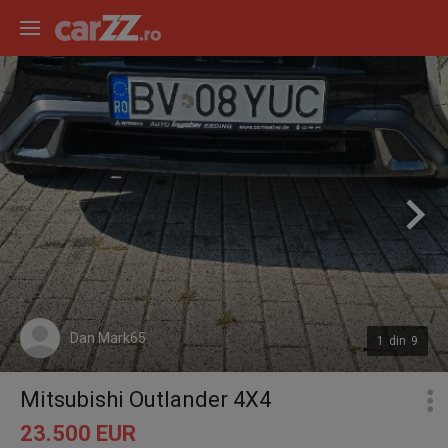
Dan Mark65
1
din
9
Mitsubishi Outlander 4X4
23.500 EUR