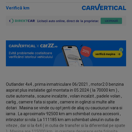
Verifică km
Outlander 4x4 , prima inmatriculare 06/2021 , motor2.0 benzina
aspirat plus instalatie gpl montata in 05.2024 ( la 70000 km ) ,
cutie automata , scaune incalzite , volan incalzit , padele volan ,
carlig , camere fata si spate , camere in oglinzi si multe alte
dotari . Masina se vinde cu opt jenti de aliaj cu cauciucuri vara si
iarna . La aproximativ 92500 km am schimbat curea accesorii ,
intinzator si rola .La 111185 km am schimbat uleiul in cutia de
viteze , dar si la 4x4 ( in cutia de transfer si la diferential pe spate
) . Masina are 115000 km , in crestere deoarece este folosita