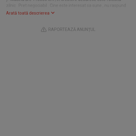
zilnic . Pret negociabil . Cine este interesat sa sune , nu raspund
la mesaje , multumesc .
Arată toată descrierea
RAPORTEAZĂ ANUNȚUL