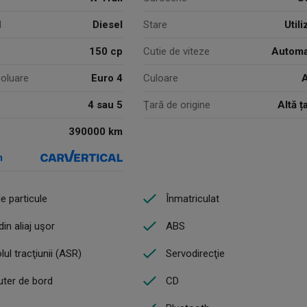
l
Diesel
Stare
Utili
150 cp
Cutie de viteze
Automa
oluare
Euro 4
Culoare
A
4 sau 5
Ţară de origine
Altă ț
390000 km
m
de particule
Înmatriculat
din aliaj uşor
ABS
lul tracţiunii (ASR)
Servodirecţie
ter de bord
CD