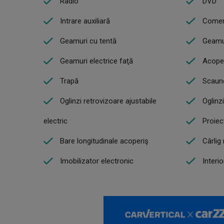
Radio
DVD
Intrare auxiliară
Comen
Geamuri cu tentă
Geamur
Geamuri electrice faţă
Acope
Trapă
Scaune
Oglinzi retrovizoare ajustabile
Oglinz
electric
Proiec
Bare longitudinale acoperiş
Cârlig
Imobilizator electronic
Interio