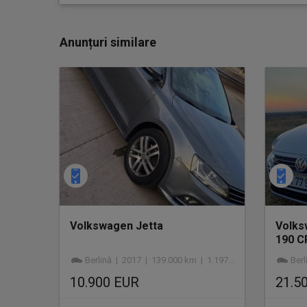
Anunțuri similare
Volkswagen Jetta
Volks
190 C
Berlină | 2017 | 139.000 km | 1.197 cmc | benzină
Berl
10.900 EUR
21.5