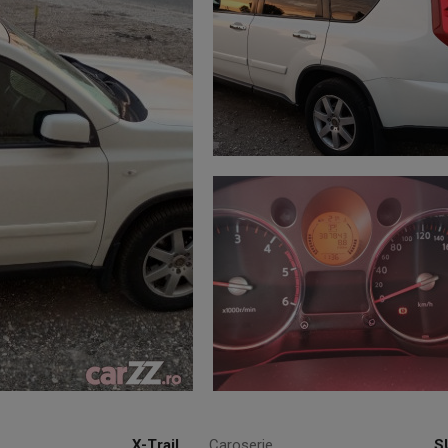
X-Trail
Caroserie
S