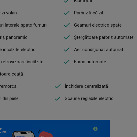
Bluetooth
zi volan
Parbriz încălzit
i laterale spate fumurii
Geamuri electrice spate
riş panoramic
Ştergătoare parbriz automate
 încălzite electric
Aer condiţionat automat
i retrovizoare încălzite
Faruri automate
toare ceaţă
 remorcă
Închidere centralizată
r din piele
Scaune reglabile electric