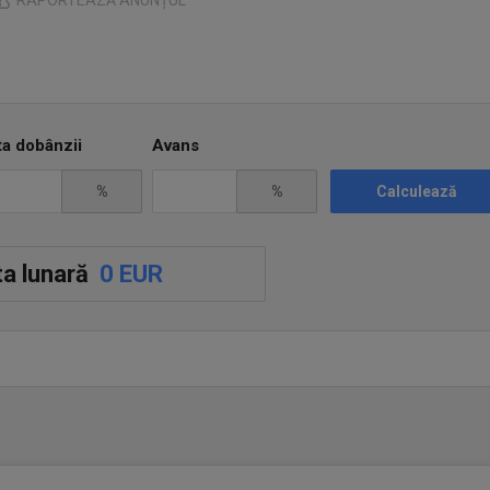
RAPORTEAZĂ ANUNȚUL
ta dobânzii
Avans
%
%
Calculează
a lunară
0 EUR