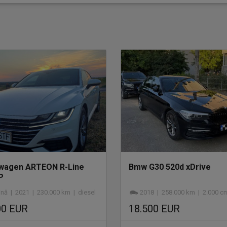
wagen ARTEON R-Line
Bmw G30 520d xDrive
P
ină | 2021 | 230.000 km | diesel
2018 | 258.000 km | 2.000 cmc |
00 EUR
18.500 EUR