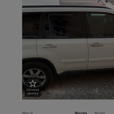
Salvează
anunțul
Marcă
Nissan
Model