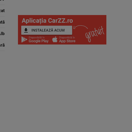
zat
tă
lb
ară