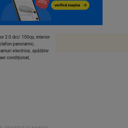
or 2.0 dci/ 150cp, interior
 plafon panoramic,
amuri electrice, spălător
 aer condiționat,