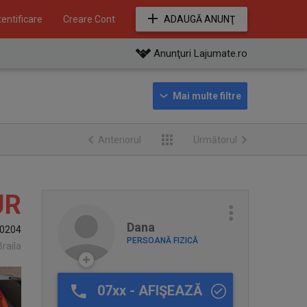
entificare
Creare Cont
ADAUGĂ ANUNŢ
Anunţuri Lajumate.ro
Anteriorul
Următorul
UR
Dana
0204
PERSOANĂ FIZICĂ
Braila
07xx - AFIŞEAZĂ