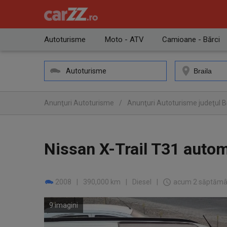
Autoturisme
Moto - ATV
Camioane - Bărci
Autoturisme
Anunţuri Autoturisme
/
Anunţuri Autoturisme judeţul B
Nissan X-Trail T31 auto
2008
|
390,000 km
|
Diesel
|
acum 2 săptămâ
9 imagini