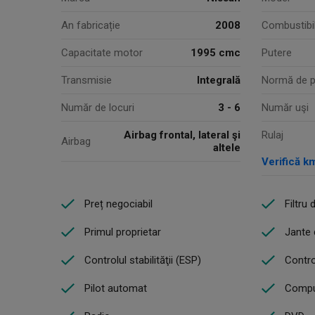
An fabricație
2008
Combustibi
Capacitate motor
1995 cmc
Putere
Transmisie
Integrală
Normă de p
Număr de locuri
3 - 6
Număr uşi
Airbag frontal, lateral şi
Rulaj
Airbag
altele
Verifică k
Preț negociabil
Filtru 
Primul proprietar
Jante 
Controlul stabilităţii (ESP)
Contro
Pilot automat
Compu