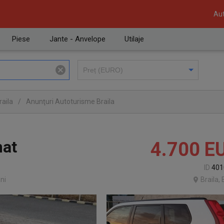
Aut
Piese
Jante - Anvelope
Utilaje
raila
/
Anunţuri Autoturisme Braila
mat
4.700
E
ID
401
ni
Braila, 