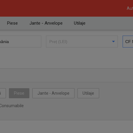
Aut
Piese
Jante - Anvelope
Utilaje
i
Piese
Jante - Anvelope
Utilaje
Consumabile