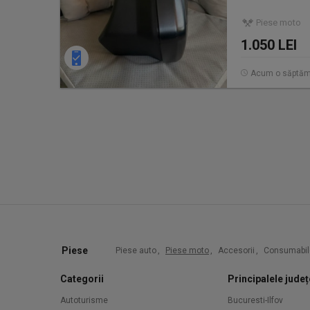
Piese moto
1.050 LEI
Acum o săptă
Piese
Piese auto
,
Piese moto
,
Accesorii
,
Consumabil
Categorii
Principalele județ
Autoturisme
Bucuresti-Ilfov