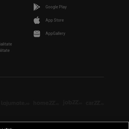
Google Play
App Store
AppGallery
ialitate
țialitate