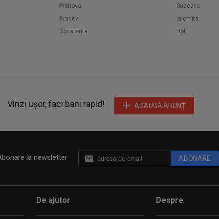
Prahova
Suceava
Brasov
Ialomita
Constanta
Dolj
Vinzi ușor, faci bani rapid!
ADAUGĂ ANUNŢ
Abonare la newsletter
ABONARE
De ajutor
Despre