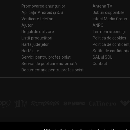
Promovarea anunțurilor
Antena TV
Aplicații: Android și iOS
Joburi disponibile
Verificare telefon
Intact Media Group
Ajutor
ANPC
Reguli de utilizare
Termeni și condiții
Listă producători
Politica de cookies
Harta judeţelor
Politica de confidenț
Hartă site
Setări de confiden
Servicii pentru profesioniști
SAL și SOL
Servicii de publicare automată
Contact
Documentație pentru profesioniști