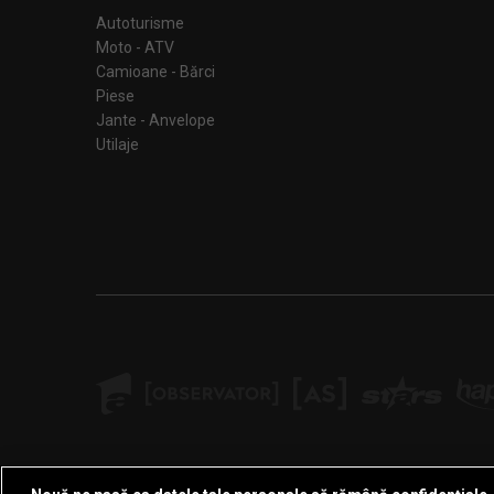
Autoturisme
Moto - ATV
Camioane - Bărci
Piese
Jante - Anvelope
Utilaje