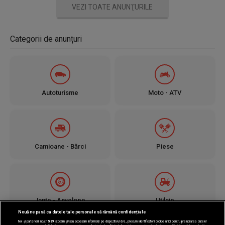
VEZI TOATE ANUNŢURILE
Categorii de anunțuri
Autoturisme
Moto - ATV
Camioane - Bărci
Piese
Jante - Anvelope
Utilaje
Nouă ne pasă ca datele tale personale să rămână confidențiale
Noi și partenerii noștri
589
stocăm și/sau accesăm informații pe dispozitivul dvs., precum identificatorii cookie unici pentru prelucrarea datelor