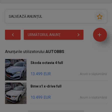
SALVEAZĂ ANUNȚUL
URMĂTORUL ANUNŢ
Anunțurile utilizatorului
AUTOBBS
Skoda octavia 4 full
13.499 EUR
Acum o săptămână
Bmw x1 x-drive full
10.499 EUR
Acum o săptămână