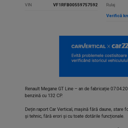
VIN
VF1RFB00559757592
Rulaj
Verifică k
Renault Megane GT Line – an de fabricație 07.04.20
benzină cu 132 CP.
Dețin raport Car Vertical, mașină fără daune, stare f
și tehnic, fără erori și cu toate dotările funcționale.