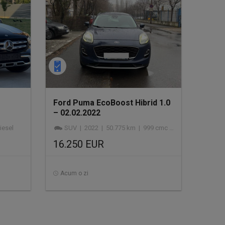
-
Ford Puma EcoBoost Hibrid 1.0
– 02.02.2022
iesel
SUV | 2022 | 50.775 km | 999 cmc | hibrid
16.250 EUR
Acum o zi