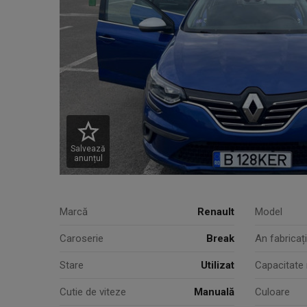
Salvează
anunțul
Marcă
Renault
Model
Caroserie
Break
An fabricaț
Stare
Utilizat
Capacitate
Cutie de viteze
Manuală
Culoare