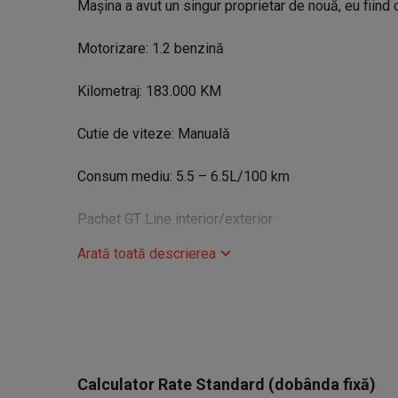
Mașina a avut un singur proprietar de nouă, eu fiind c
Motorizare: 1.2 benzină
Kilometraj: 183.000 KM
Cutie de viteze: Manuală
Consum mediu: 5.5 – 6.5L/100 km
Pachet GT Line interior/exterior
Arată toată descrierea
Dotări:
Faruri Led Pure Vision
Navigație mare R-Link
Calculator Rate Standard (dobânda fixă)
Computer de bord