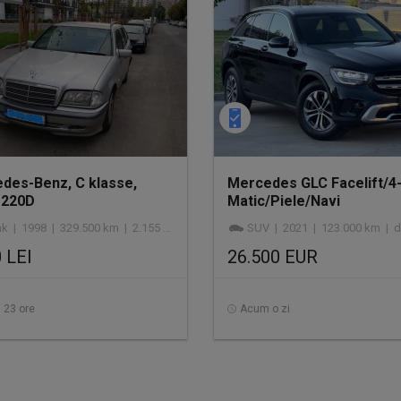
des-Benz, C klasse,
Mercedes GLC Facelift/4
 220D
Matic/Piele/Navi
MARE/Camera/Keyless
 | 1998 | 329.500 km | 2.155 cmc | diesel
SUV | 2021 | 123.000 km | d
Entry/123.000 km
 LEI
26.500 EUR
 23 ore
Acum o zi