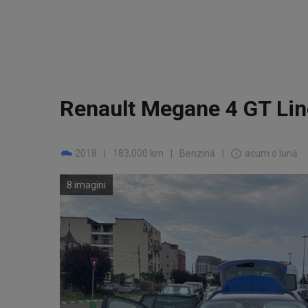
Renault Megane 4 GT Lin
2018
|
183,000 km
|
Benzină
|
acum o lună
8 imagini