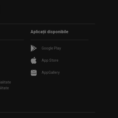
Aplicații disponibile
Google Play
App Store
AppGallery
ialitate
țialitate