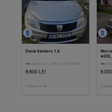
Dacia Sandero 1.6
Merce
w202,
Hatchback | 2008 | 2.267.683 km | 1.598 cmc | benzină
Break
8.800 LEI
8.000
Acum 16 ore
Acum