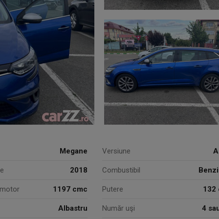
Megane
Versiune
A
ie
2018
Combustibil
Benzi
 motor
1197 cmc
Putere
132 
Albastru
Număr uşi
4 sa