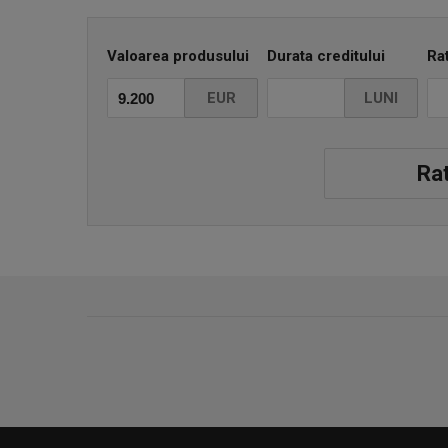
8 x Airbag
Valoarea produsului
Durata creditului
Ra
Geamuri electrice față-spate
EUR
LUNI
-Start/Stop la semafor
Rat
Funcție ECO pentru un consum redus
Oglinzi electrice, încălzite și pliabile electric.
Keyless Entry / Keyless Go
Volan multifuncțional reglabil pe înălțime
Scaune Sport GT LINE
Asistentă la plecare din rampă