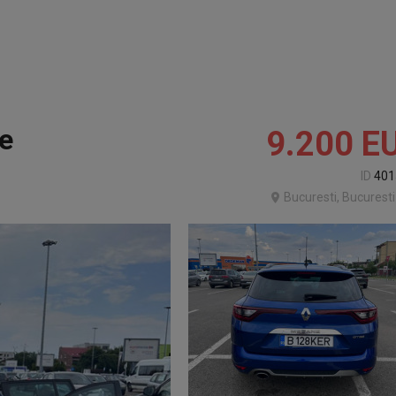
e
9.200
E
ID
401
Bucuresti, Bucuresti