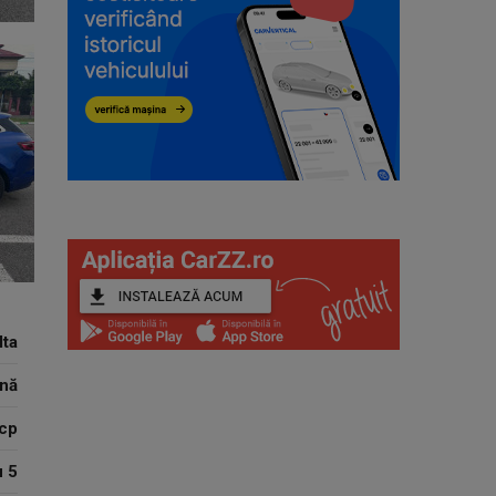
lta
nă
cp
u 5