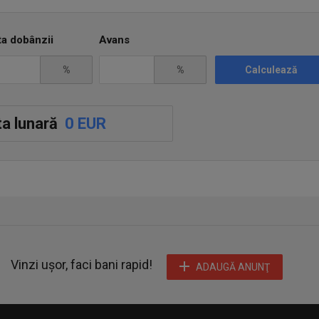
ta dobânzii
Avans
%
%
Calculează
a lunară
0 EUR
Vinzi ușor, faci bani rapid!
ADAUGĂ ANUNŢ