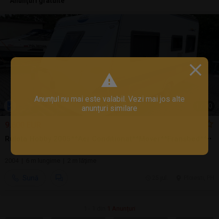
Anunţuri gratuite
Anunțul nu mai este valabil. Vezi mai jos alte
1
/
10
anunțuri similare
9.600 EUR
Rulota Hobby 2005**Aer Conditionat**Mover**Fransbed**••
2004 | 6 m lungime | 2 m lăţime
Sună
25 jul.
Ploiesti, PH
1 - 1 din
1 Anunțuri