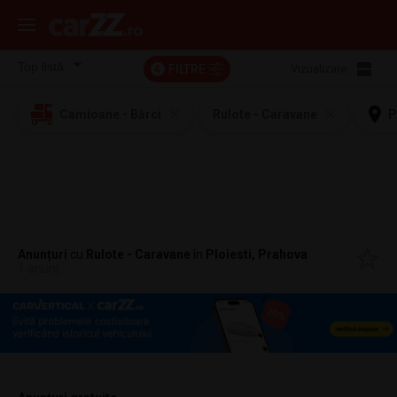
FILTRE
Vizualizare:
4
Camioane - Bărci
Rulote - Caravane
P
Anunțuri
cu
Rulote - Caravane
în
Ploiesti, Prahova
1 anunț