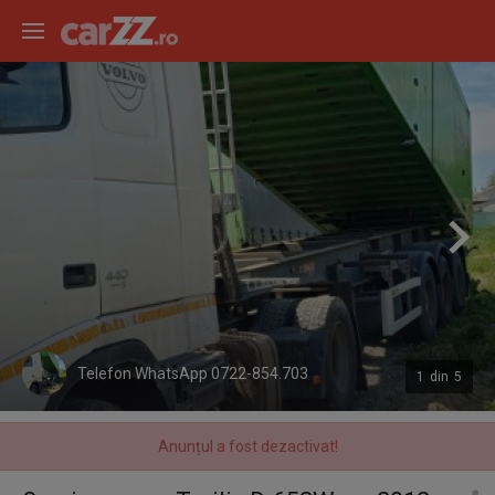
Telefon WhatsApp 0722-854.703
1
din
5
Anunțul a fost dezactivat!