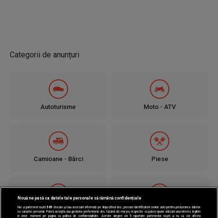
Categorii de anunțuri
Autoturisme
Moto - ATV
Camioane - Bărci
Piese
Nouă ne pasă ca datele tale personale să rămână confidențiale
Noi și partenerii noștri
589
stocăm și/sau accesăm informații pe dispozitivul dvs., precum identificatorii cookie unici pentru prelucrarea datelor
Jante - Anvelope
Utilaje
cu caracter personal. Puteți accepta sau gestiona preferințele dvs. făcând clic mai jos, respectiv vă puteți opune utilizării unui interes legitim
în orice moment pe pagina cu politica de confidențialitate. Aceste alegeri vor fi raportate partenerilor noștri și nu vă vor afecta