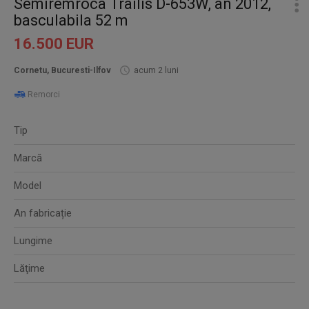
Semiremroca Trailis D-653W, an 2012,
basculabila 52 m
16.500 EUR
Cornetu, Bucuresti-Ilfov
acum 2 luni
Remorci
Tip
Marcă
Model
An fabricație
Lungime
Lăţime