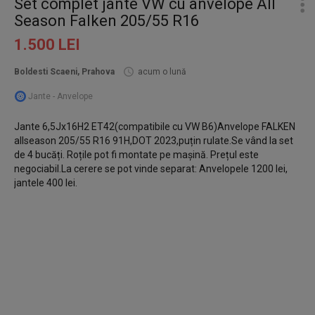
Set complet jante VW cu anvelope All
Season Falken 205/55 R16
1.500 LEI
Boldesti Scaeni, Prahova
acum o lună
Jante - Anvelope
Jante 6,5Jx16H2 ET42(compatibile cu VW B6)Anvelope FALKEN
allseason 205/55 R16 91H,DOT 2023,puțin rulate.Se vând la set
de 4 bucăți. Roțile pot fi montate pe mașină. Prețul este
negociabil.La cerere se pot vinde separat: Anvelopele 1200 lei,
jantele 400 lei.