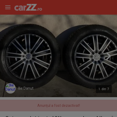
Ilie Danut
1
din
7
Anunțul a fost dezactivat!