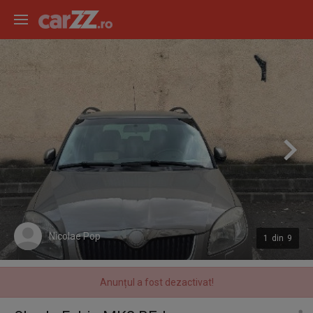
Nicolae Pop
1
din
9
Anunțul a fost dezactivat!