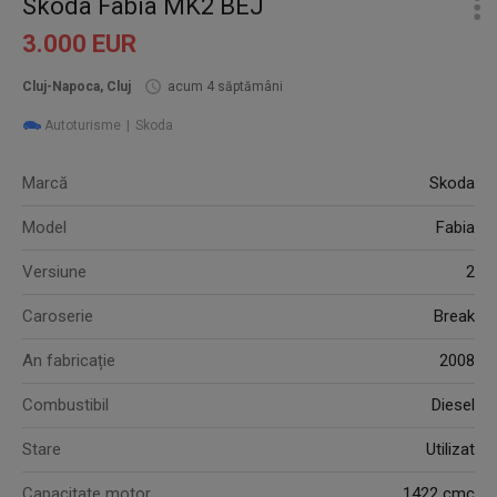
Skoda Fabia MK2 BEJ
3.000 EUR
Cluj-Napoca, Cluj
acum 4 săptămâni
Autoturisme
Skoda
Marcă
Skoda
Model
Fabia
Versiune
2
Caroserie
Break
An fabricație
2008
Combustibil
Diesel
Stare
Utilizat
Capacitate motor
1422 cmc