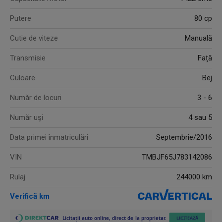
Putere
80 cp
Cutie de viteze
Manuală
Transmisie
Față
Culoare
Bej
Număr de locuri
3 - 6
Număr uşi
4 sau 5
Data primei înmatriculări
Septembrie/2016
VIN
TMBJF65J783142086
Rulaj
244000 km
Verifică km