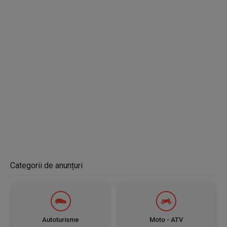
Dotari:
Climatronic
Incalzire in scaune fata
Geamuri electrice fata si spate
Maneta pentru comanda sistemului media
Oglinzi electrice
Jante aliaj R15
Proiectoare ceata
Masina se prezinta foarte bine atat estetic, cat si tehnic.
Interior curat si ingrijit, exterior in stare buna.
Detin si un set de anvelope de iarna montate pe jante de otel,
care se pot vinde impreuna cu masina. (nu sunt incluse in pretul
masinii)
Se poate vedea si testa oricand. Acte la zi, ofer toate
Categorii de anunțuri
documentele necesare pentru transcriere.
Autoturisme
Moto - ATV