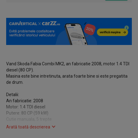
Vand Skoda Fabia Combi MK2, an fabricatie 2008, motor 1.4 TDI
diesel (80 CP).
Masina este bine intretinuta, arata foarte bine si este pregatita
de drum.
Detalii:
An fabricatie: 2008
Motor: 1.4 TDI diesel
Putere: 80 CP (59 kW)
Cutie manuala, 5 trepte
Caroserie: Combi
Arată toată descrierea
Kilometraj: 244.011 km
Culoare: Bej