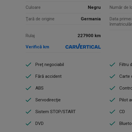
Culoare
Negru
Număr de l
Ţară de origine
Germania
Data primei
înmatriculăr
227900 km
Rulaj
Verifică km
Preț negociabil
Filtru 
Fără accident
Carte 
ABS
Control
Servodirecţie
Pilot 
Sistem STOP/START
CD
DVD
Blueto