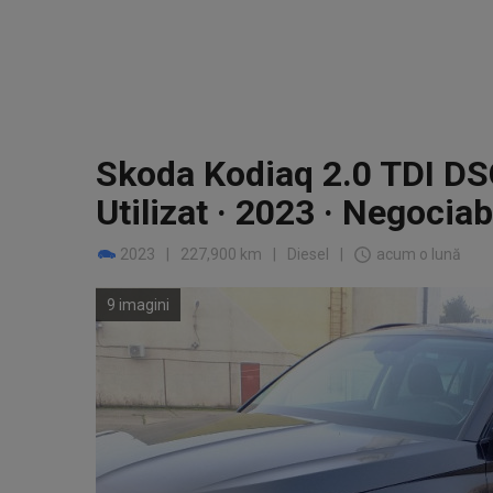
Skoda Kodiaq 2.0 TDI D
Utilizat · 2023 · Negociab
2023
|
227,900 km
|
Diesel
|
acum o lună
9 imagini