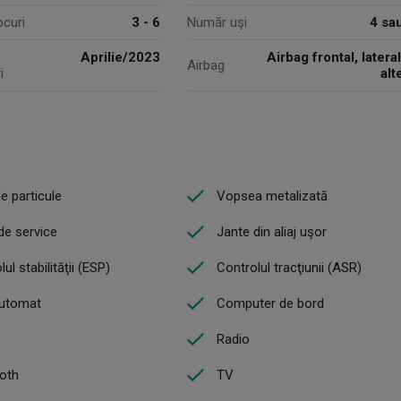
ocuri
3 - 6
Număr uşi
4 sa
Aprilie/2023
Airbag frontal, lateral
Airbag
i
alt
de particule
Vopsea metalizată
de service
Jante din aliaj uşor
ul stabilităţii (ESP)
Controlul tracţiunii (ASR)
automat
Computer de bord
Radio
oth
TV