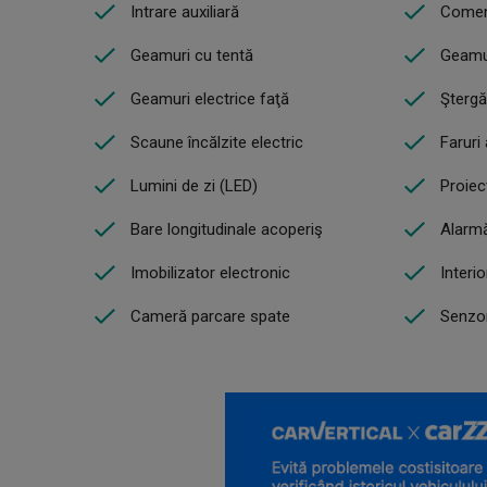
Intrare auxiliară
Comen
Geamuri cu tentă
Geamur
Geamuri electrice faţă
Ştergă
Scaune încălzite electric
Faruri
Lumini de zi (LED)
Proiec
Bare longitudinale acoperiş
Alarm
Imobilizator electronic
Interio
Cameră parcare spate
Senzor