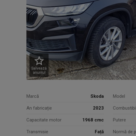
Salvează
anunțul
Marcă
Skoda
Model
An fabricație
2023
Combustibi
Capacitate motor
1968 cmc
Putere
Transmisie
Față
Normă de p