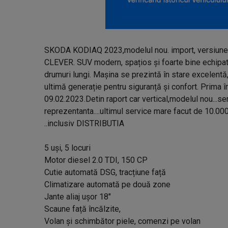
SKODA KODIAQ 2023,modelul nou. import, versiunea
CLEVER. SUV modern, spațios și foarte bine echipat,
drumuri lungi. Mașina se prezintă în stare excelentă, 
ultimă generație pentru siguranță și confort. Prima î
09.02.2023.Detin raport car vertical,modelul nou...ser
reprezentanta....ultimul service mare facut de 10.000
..inclusiv DISTRIBUTIA
5 uși, 5 locuri
Motor diesel 2.0 TDI, 150 CP
Cutie automată DSG, tracțiune față
Climatizare automată pe două zone
Jante aliaj ușor 18"
Scaune față încălzite,
Volan și schimbător piele, comenzi pe volan