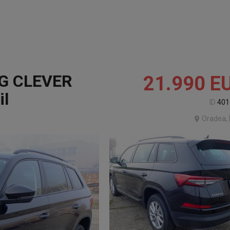
SG CLEVER
21.990
E
il
ID
401
Oradea, 