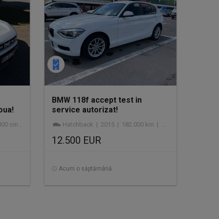
BMW 118f accept test in
oua!
service autorizat!
mc | GPL
Hatchback | 2015 | 182.000 km | diesel
12.500 EUR
Acum o săptămână