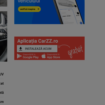
UV
zat
tă
km