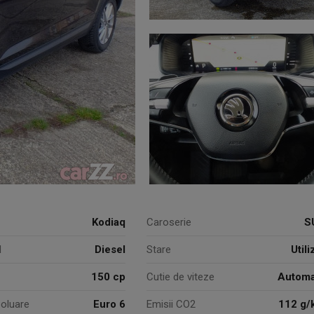
Kodiaq
Caroserie
S
l
Diesel
Stare
Utili
150 cp
Cutie de viteze
Automa
oluare
Euro 6
Emisii CO2
112 g/