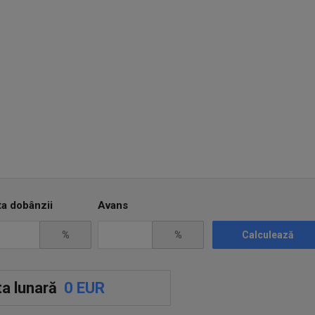
ta dobânzii
Avans
%
%
Calculează
a lunară
0 EUR