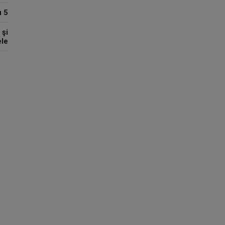
u 5
 şi
ele