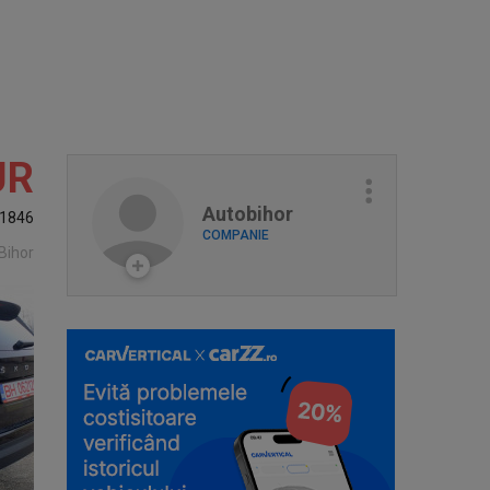
UR
Autobihor
1846
COMPANIE
Bihor