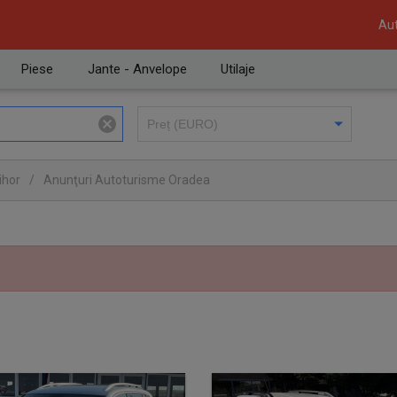
Aut
Piese
Jante - Anvelope
Utilaje
ihor
/
Anunţuri Autoturisme Oradea