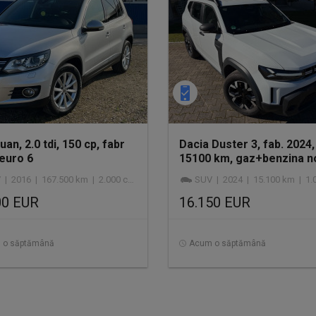
uan, 2.0 tdi, 150 cp, fabr
Dacia Duster 3, fab. 2024,
 euro 6
15100 km, gaz+benzina n
 2016 | 167.500 km | 2.000 cmc | diesel
SUV | 2024 | 15.100 km | 1.000 c
00 EUR
16.150 EUR
 o săptămână
Acum o săptămână