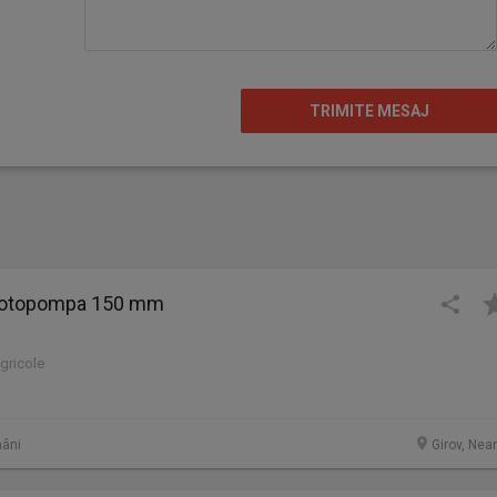
motopompa 150 mm
agricole
âni
Girov, Nea