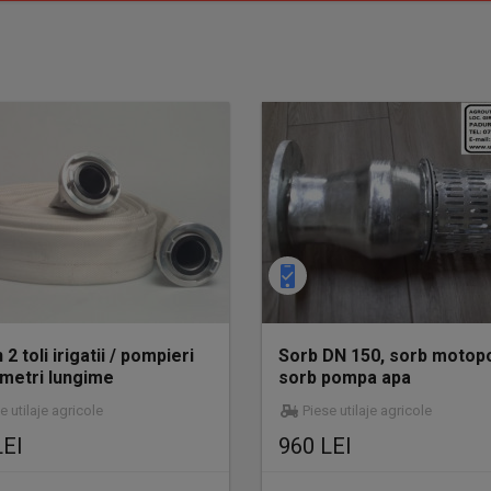
 2 toli irigatii / pompieri
Sorb DN 150, sorb motop
 metri lungime
sorb pompa apa
e utilaje agricole
Piese utilaje agricole
LEI
960 LEI