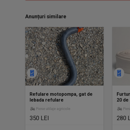
Anunțuri similare
Refulare motopompa, gat de
Furtun
lebada refulare
20 de
Piese utilaje agricole
Pies
350 LEI
280 