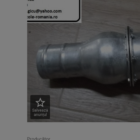
Salvează
anunțul
Producător