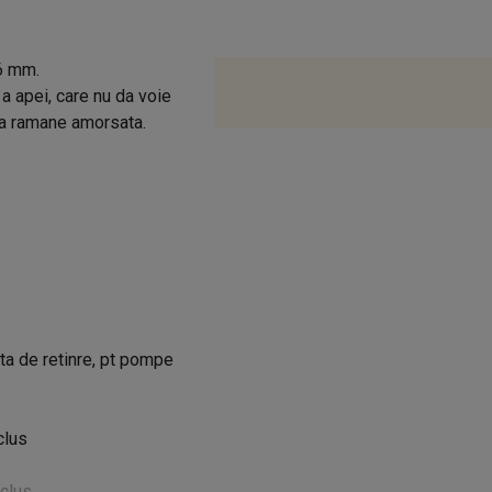
6 mm.
 a apei, care nu da voie
pa ramane amorsata.
ta de retinre, pt pompe
clus
nclus