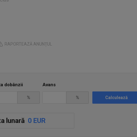
inclus
inclus
inclus
RAPORTEAZĂ ANUNȚUL
 inclus
va inclus
ta dobânzii
Avans
va inclus
%
%
Calculează
va inclus
va inclus
a lunară
0 EUR