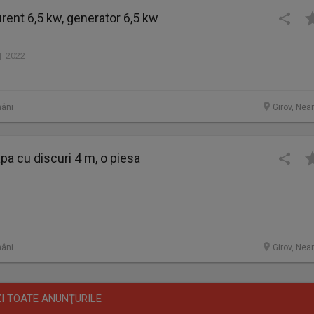
rent 6,5 kw, generator 6,5 kw
| 2022
âni
Girov, Nea
pa cu discuri 4 m, o piesa
âni
Girov, Nea
I TOATE ANUNŢURILE