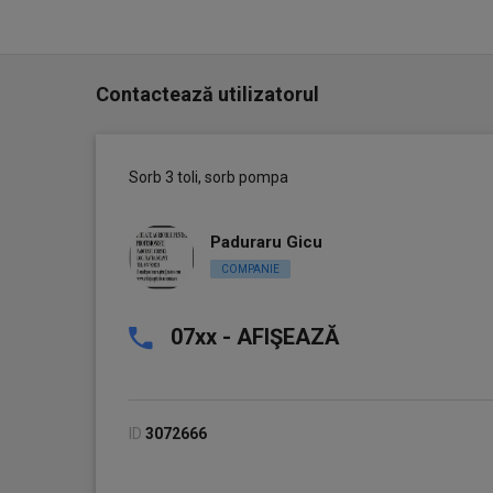
- luni-vineri: 8.00-17.00
- sambata si duminica: inchis
Contactează utilizatorul
Sorb 3 toli, sorb pompa
Paduraru Gicu
COMPANIE
07xx - AFIŞEAZĂ
ID
3072666