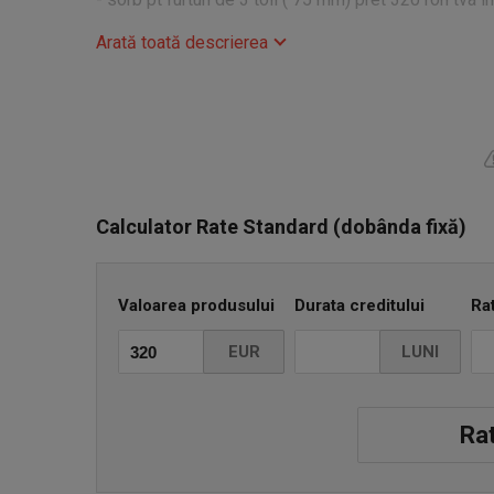
Arată toată descrierea
- sorb pt furtun de 4 toli ( 100 mm) pret 360 ron tva 
- sorb pt furtun de 5 toli ( 125 mm) pret 490 ron tva 
- sorb pt furtun de 6 toli ( 150 mm) pret 570 ron tva 
-sorb pt furtun de 8 toli ( 200 mm) pret 1.400 ron tva
Calculator Rate Standard (dobânda fixă)
- sorb pt furtun de 10 toli ( 250 mm) pret 3.400 ron t
Valoarea produsului
Durata creditului
Ra
-sorb pt furtun de 12 toli ( 300 mm) pret 4.000 ron t
EUR
LUNI
- sorb pt furtun de 14 toli ( 350 mm) pret 8.500 ron t
-sorb pt furtun de 16 toli ( 400 mm) pret 9.000 ron t
Rat
Program de lucru: