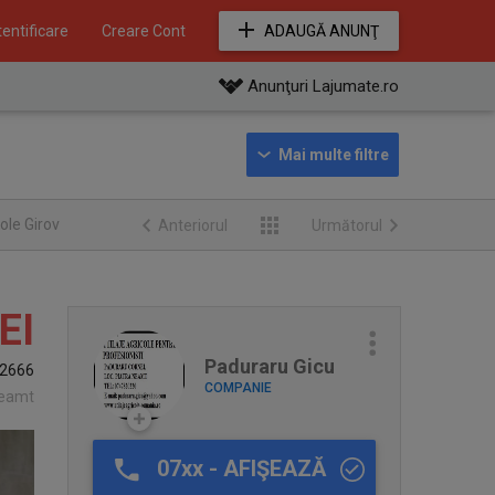
entificare
Creare Cont
ADAUGĂ ANUNŢ
Anunţuri Lajumate.ro
ole Girov
Anteriorul
Următorul
EI
Paduraru Gicu
2666
COMPANIE
Neamt
07xx - AFIŞEAZĂ