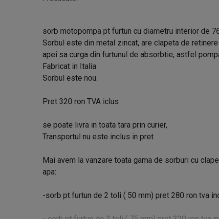
sorb motopompa pt furtun cu diametru interior de 7
Sorbul este din metal zincat, are clapeta de retinere
apei sa curga din furtunul de absorbtie, astfel pom
Fabricat in Italia
Sorbul este nou.
Pret 320 ron TVA iclus
se poate livra in toata tara prin curier,
Transportul nu este inclus in pret
Mai avem la vanzare toata gama de sorburi cu clape
apa:
-sorb pt furtun de 2 toli ( 50 mm) pret 280 ron tva in
- sorb pt furtun de 3 toli ( 75 mm) pret 320 ron tva i