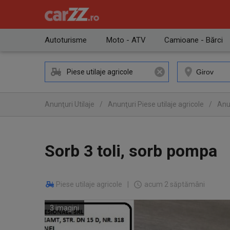
Autoturisme
Moto - ATV
Camioane - Bărci
Piese utilaje agricole
Anunţuri Utilaje
/
Anunţuri Piese utilaje agricole
/
Anun
Sorb 3 toli, sorb pompa
Piese utilaje agricole
|
acum 2 săptămâni
3 imagini