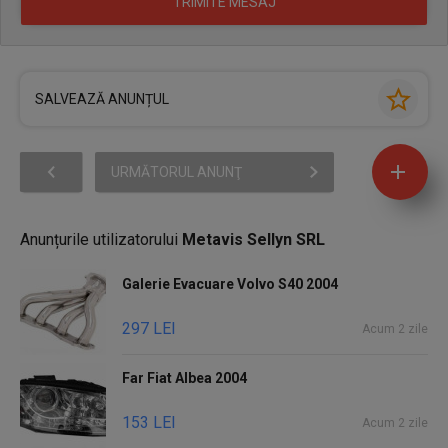
SALVEAZĂ ANUNȚUL
URMĂTORUL ANUNŢ
Anunțurile utilizatorului
Metavis Sellyn SRL
Galerie Evacuare Volvo S40 2004
297 LEI
Acum 2 zile
Far Fiat Albea 2004
153 LEI
Acum 2 zile