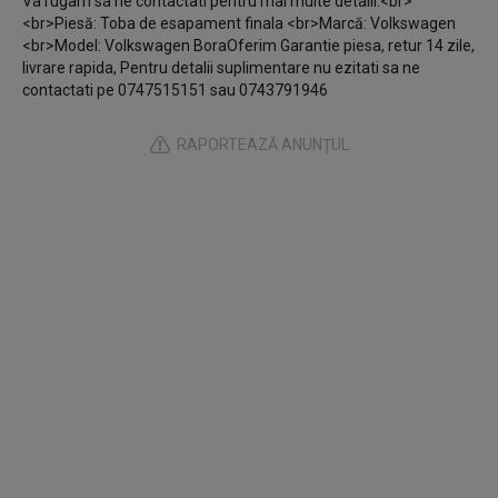
Va rugam sa ne contactati pentru mai multe detalii.<br>
<br>Piesă: Toba de esapament finala <br>Marcă: Volkswagen
<br>Model: Volkswagen BoraOferim Garantie piesa, retur 14 zile,
livrare rapida, Pentru detalii suplimentare nu ezitati sa ne
contactati pe 0747515151 sau 0743791946
RAPORTEAZĂ ANUNȚUL