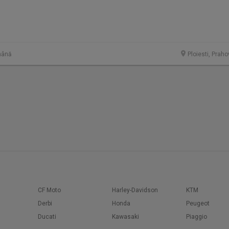
mână
Ploiesti, Prah
CF Moto
Harley-Davidson
KTM
Derbi
Honda
Peugeot
Ducati
Kawasaki
Piaggio