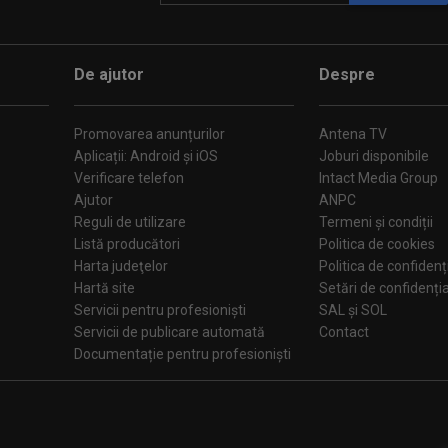
De ajutor
Despre
Promovarea anunțurilor
Antena TV
Aplicații: Android și iOS
Joburi disponibile
Verificare telefon
Intact Media Group
Ajutor
ANPC
Reguli de utilizare
Termeni și condiții
Listă producători
Politica de cookies
Harta judeţelor
Politica de confidenț
Hartă site
Setări de confiden
Servicii pentru profesioniști
SAL și SOL
Servicii de publicare automată
Contact
Documentație pentru profesioniști