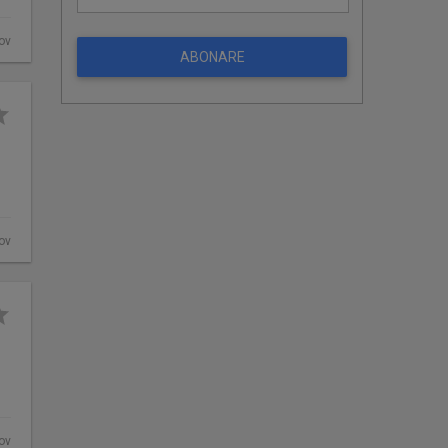
fov
ABONARE
fov
fov