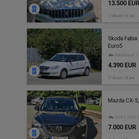
13.500 EU
Acum 15 ore
Skoda Fabia
Euro5
Hatchback | 
4.390 EUR
Acum 18 ore
Mazda CX-5,
SUV | 2013 |
7.000 EUR