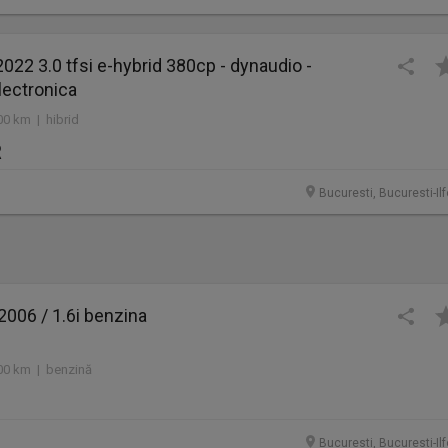
022 3.0 tfsi e-hybrid 380cp - dynaudio -
lectronica
00 km | hibrid
R
Bucuresti, Bucuresti-Il
006 / 1.6i benzina
00 km | benzină
Bucuresti, Bucuresti-Il