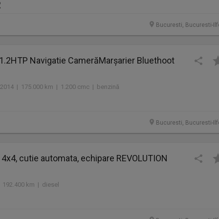
R
Bucuresti, Bucuresti-Il
 1.2HTP Navigatie CamerăMarșarier Bluethoot
2014 | 175.000 km | 1.200 cmc | benzină
Bucuresti, Bucuresti-Il
 4x4, cutie automata, echipare REVOLUTION
 192.400 km | diesel