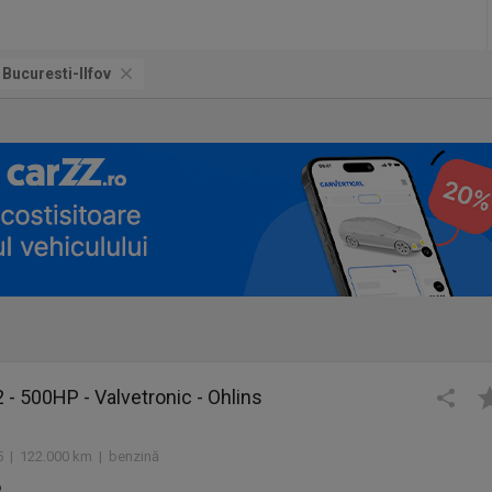
 Bucuresti-Ilfov
 500HP - Valvetronic - Ohlins
 | 122.000 km | benzină