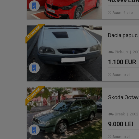
40.999 EU
Acum 6 zile
Dacia papuc 
Pick-up | 20
1.100 EUR
Acum o zi
Skoda Octavi
Break | 2002
9.000 LEI
Acum o zi