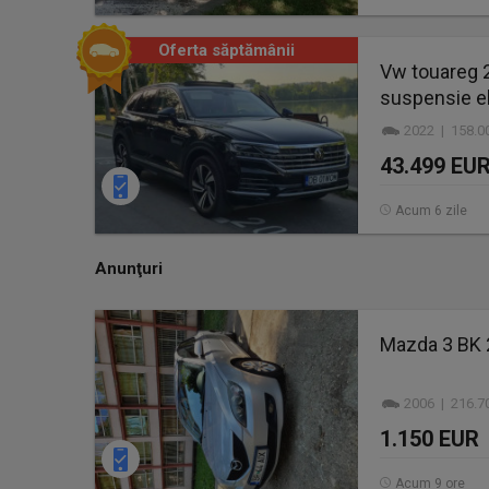
Oferta săptămânii
Vw touareg 2
suspensie e
2022 | 158.0
43.499 EU
Acum 6 zile
Anunţuri
Mazda 3 BK 2
2006 | 216.7
1.150 EUR
Acum 9 ore