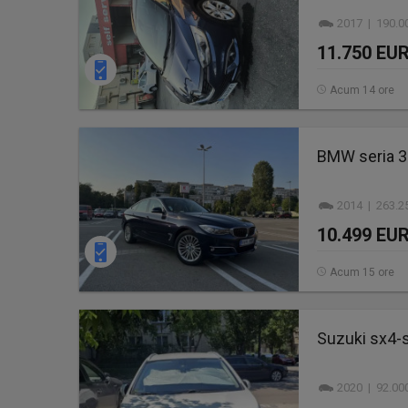
2017 | 190.0
11.750 EU
Acum 14 ore
BMW seria 3
2014 | 263.2
10.499 EU
Acum 15 ore
Suzuki sx4-
2020 | 92.00