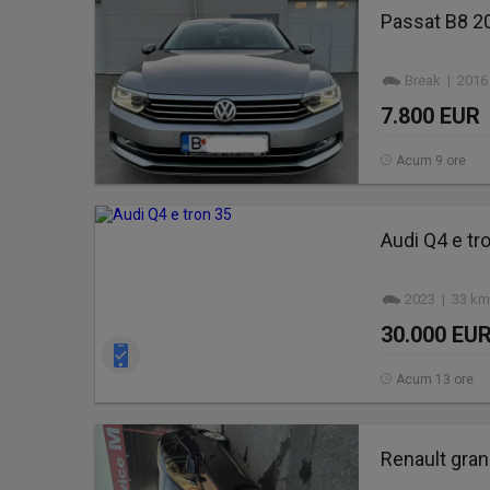
Passat B8 2
Break | 2016
7.800 EUR
Acum 9 ore
Audi Q4 e tr
2023 | 33 km 
30.000 EU
Acum 13 ore
Renault gran