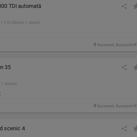
000 TDI automată
 | 276.000 km | diesel
Bucuresti, Bucuresti-Il
on 35
| electric
R
Bucuresti, Bucuresti-Il
d scenic 4