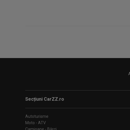
Secțiuni CarZZ.ro
Autoturisme
Moto - ATV
Camioane - Bărci