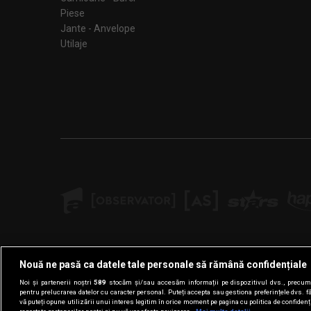
Piese
Jante - Anvelope
Utilaje
Nouă ne pasă ca datele tale personale să rămână confidențiale
Noi și partenerii noștri
589
stocăm și/sau accesăm informații pe dispozitivul dvs., precum i
pentru prelucrarea datelor cu caracter personal. Puteți accepta sau gestiona preferințele dvs. f
vă puteți opune utilizării unui interes legitim în orice moment pe pagina cu politica de confidenția