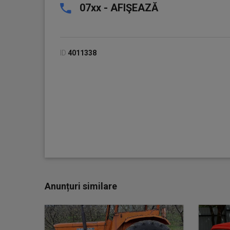
07xx - AFIŞEAZĂ
ID
4011338
Anunțuri similare