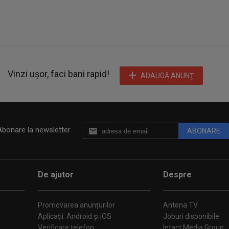
Vinzi ușor, faci bani rapid!
ADAUGĂ ANUNŢ
Abonare la newsletter
ABONARE
De ajutor
Despre
Promovarea anunțurilor
Antena TV
Aplicații: Android și iOS
Joburi disponibile
Verificare telefon
Intact Media Group