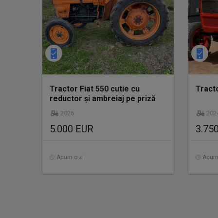
Tractor Fiat 550 cutie cu
Tracto
reductor și ambreiaj pe priză
2026
202
5.000 EUR
3.75
Acum o zi
Acum 