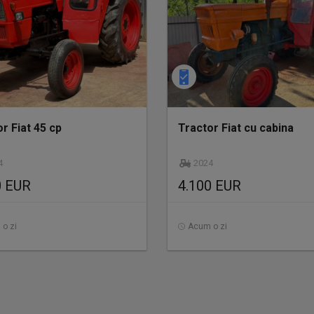
r Fiat 45 cp
Tractor Fiat cu cabina
4
2024
0 EUR
4.100 EUR
o zi
Acum o zi