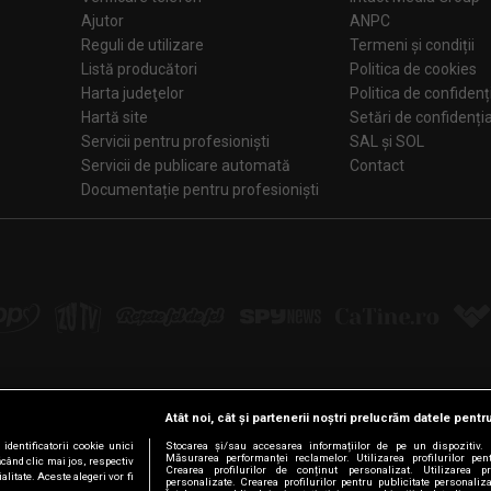
Ajutor
ANPC
Reguli de utilizare
Termeni și condiții
Listă producători
Politica de cookies
Harta judeţelor
Politica de confidenț
Hartă site
Setări de confiden
Servicii pentru profesioniști
SAL și SOL
Servicii de publicare automată
Contact
Documentație pentru profesioniști
Atât noi, cât și partenerii noștri prelucrăm datele pentru
Urmărește-ne pe:
dentificatorii cookie unici
Stocarea și/sau accesarea informațiilor de pe un dispozitiv. D
Măsurarea performanței reclamelor. Utilizarea profilurilor pen
ăcând clic mai jos, respectiv
Crearea profilurilor de conținut personalizat. Utilizarea pro
litate. Aceste alegeri vor fi
personalizate. Crearea profilurilor pentru publicitate personali