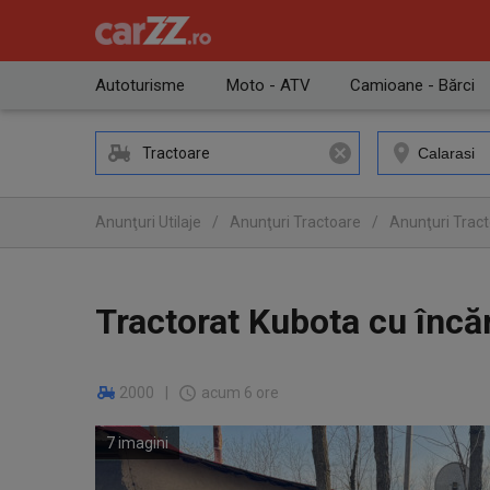
Autoturisme
Moto - ATV
Camioane - Bărci
Tractoare
Anunţuri Utilaje
/
Anunţuri Tractoare
/
Anunţuri Tract
Tractorat Kubota cu încăr
2000
|
acum 6 ore
7 imagini