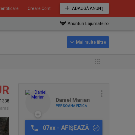
entificare
Creare Cont
ADAUGĂ ANUNŢ
Anunţuri Lajumate.ro
UR
Daniel Marian
1338
PERSOANĂ FIZICĂ
larasi
07xx - AFIŞEAZĂ