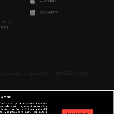
App Store
AppGallery
ialitate
țialitate
 a oferi:
ezvoltarea și îmbunătățirea serviciilor.
tru selectarea conținutului personalizat.
filurilor pentru selectarea publicității
zată. Măsurarea performanței conținutului.