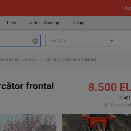
Aut
Piese
Jante - Anvelope
Utilaje
oare judeţul Calarasi
/
Anunţuri Tractoare Calarasi
cător frontal
8.500
E
ID
401
Calarasi, Ca