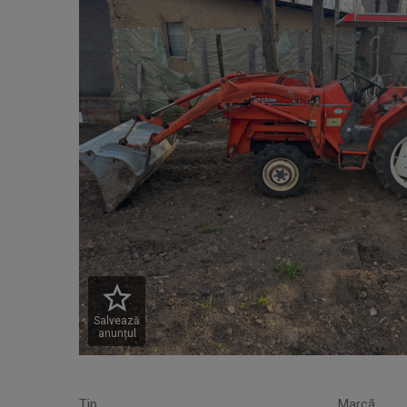
Salvează
anunțul
Tip
Marcă