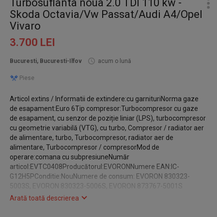
Turbosuflanta noua 2.0 TDI 110 kw -
Skoda Octavia/Vw Passat/Audi A4/Opel
Vivaro
3.700 LEI
Bucuresti, Bucuresti-Ilfov
acum o lună
Piese
Articol extins / Informatii de extindere:cu garnituriNorma gaze
de esapament:Euro 6Tip compresor:Turbocompresor cu gaze
de esapament, cu senzor de poziție liniar (LPS), turbocompresor
cu geometrie variabilă (VTG), cu turbo, Compresor / radiator aer
de alimentare, turbo, Turbocompresor, radiator aer de
alimentare, Turbocompresor / compresorMod de
operare:comana cu subpresiuneNumăr
articol:EVTC0408Producătorul:EVORONNumere EAN:IC-
G12H5PConditie:NouNumere de consum: EVORON 830323-
5003S, EVORON 830323-5006S, EVORON 873767-5001S
GARANTIE 2 ANI!
Arată toată descrierea