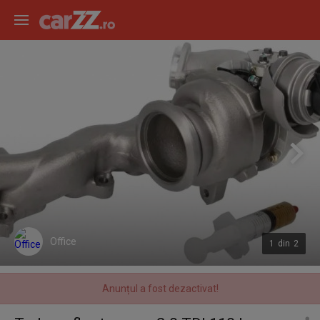
Office
1
din
2
Anunțul a fost dezactivat!