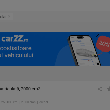
slui
atriculată, 2000 cm3
 250.000 km | 2.000 cmc | diesel