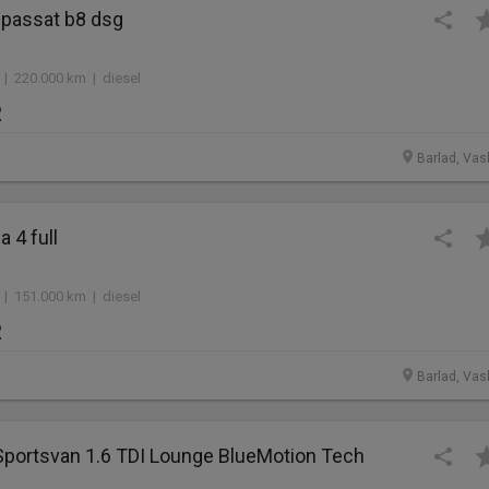
passat b8 dsg
 | 220.000 km | diesel
R
Barlad, Vasl
 4 full
 | 151.000 km | diesel
R
Barlad, Vasl
 Sportsvan 1.6 TDI Lounge BlueMotion Tech