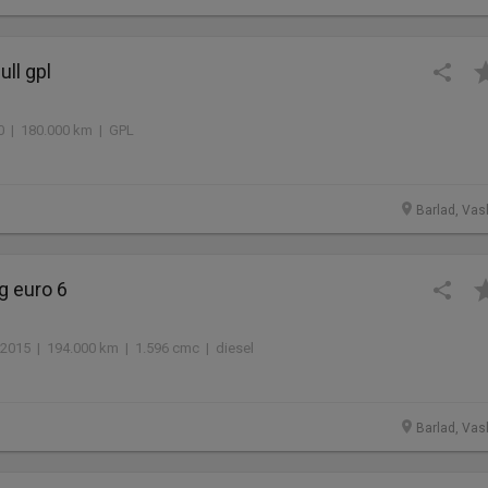
ull gpl
20 | 180.000 km | GPL
Barlad, Vasl
g euro 6
2015 | 194.000 km | 1.596 cmc | diesel
Barlad, Vasl