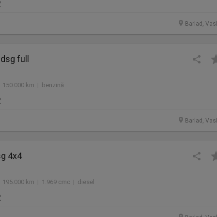
R
Barlad, Vasl
dsg full
 150.000 km | benzină
R
Barlad, Vasl
sg 4x4
 195.000 km | 1.969 cmc | diesel
R