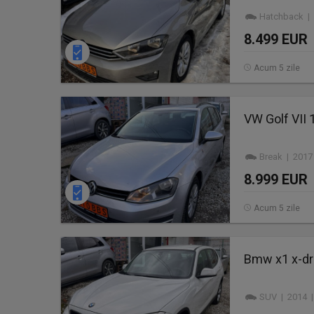
Hatchback | 
8.499 EUR
Acum 5 zile
VW Golf VII 
Break | 2017
8.999 EUR
Acum 5 zile
Bmw x1 x-dri
SUV | 2014 |