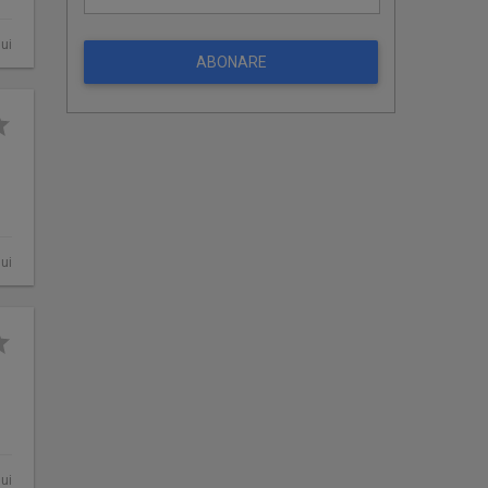
ui
ABONARE
ui
ui