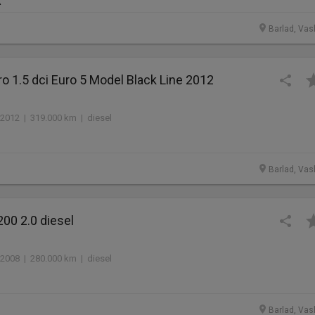
R
Barlad, Vasl
o 1.5 dci Euro 5 Model Black Line 2012
2012 | 319.000 km | diesel
Barlad, Vasl
00 2.0 diesel
2008 | 280.000 km | diesel
Barlad, Vasl