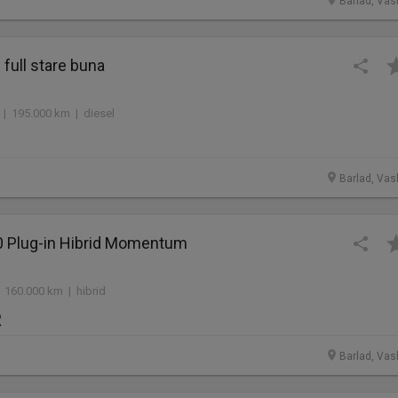
Barlad, Vasl
full stare buna
 | 195.000 km | diesel
Barlad, Vasl
 Plug-in Hibrid Momentum
 160.000 km | hibrid
R
Barlad, Vasl