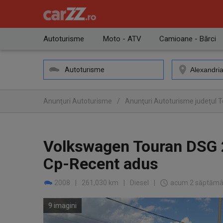
Autoturisme
Moto - ATV
Camioane - Bărci
Autoturisme
Anunţuri Autoturisme
/
Anunţuri Autoturisme judeţul 
Volkswagen Touran DSG 
Cp-Recent adus
2008
|
261,030 km
|
Diesel
|
acum 2 săptămâ
9 imagini