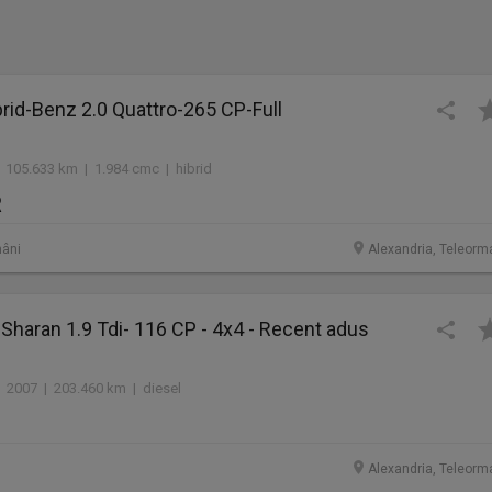
rid-Benz 2.0 Quattro-265 CP-Full
 105.633 km | 1.984 cmc | hibrid
R
âni
Alexandria, Teleorm
haran 1.9 Tdi- 116 CP - 4x4 - Recent adus
2007 | 203.460 km | diesel
Alexandria, Teleorm