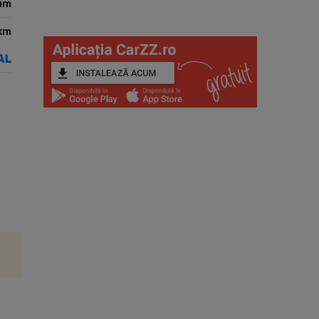
um
km