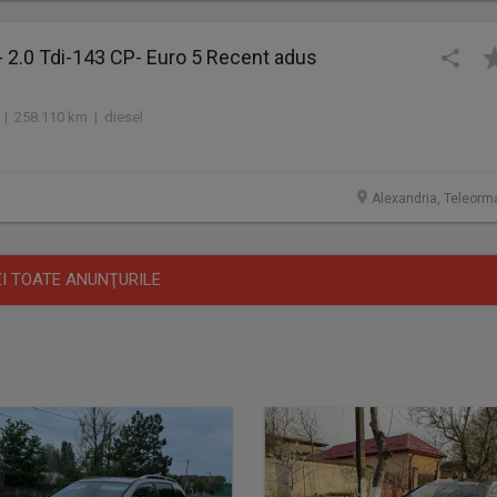
- 2.0 Tdi-143 CP- Euro 5 Recent adus
 | 258.110 km | diesel
Alexandria, Teleorm
I TOATE ANUNŢURILE