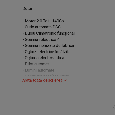
Dotării:
- Motor 2.0 Tdi - 140Cp
- Cutie automata DSG
- Dublu Climatronic funcțional
- Geamuri electrice 4
- Geamuri ionizate de fabrica
- Oglinzi electrice încălzite
- Oglinda electrostatica
- Pilot automat
- Lumini automate
- Computer bord(Maxidot)
Arată toată descrierea
- Volan piele
- Radio cd
- Mufa auxiliară
- Webasto
- Torpedou cu refigerare
- Faruri reglabile electric