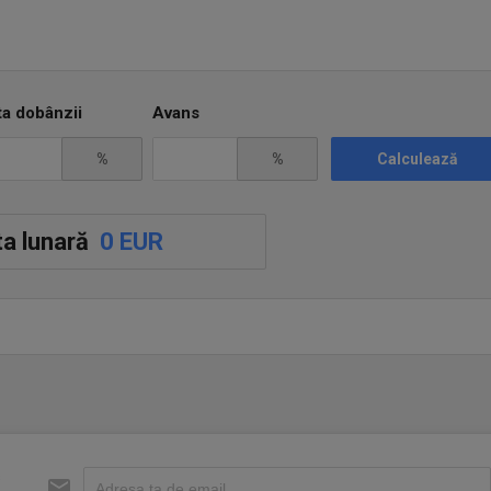
ta dobânzii
Avans
%
%
Calculează
culori
a lunară
0 EUR
s