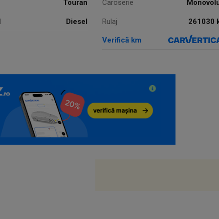
Touran
Caroserie
Monovol
l
Diesel
261030 
Rulaj
Verifică km