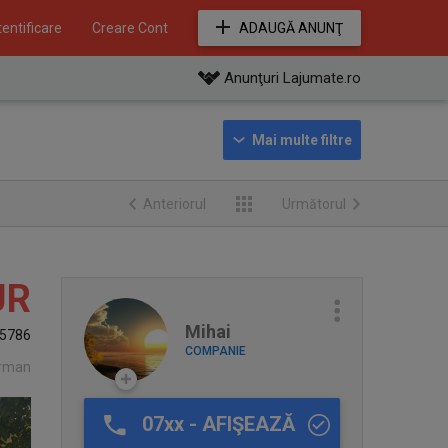
entificare
Creare Cont
ADAUGĂ ANUNŢ
Anunţuri Lajumate.ro
Anteriorul
Următorul
UR
Mihai
5786
COMPANIE
orman
07xx - AFIŞEAZĂ