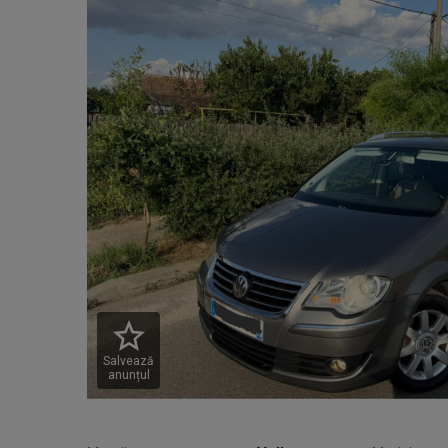
Salvează
anunțul