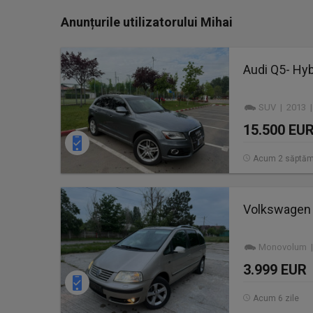
Anunțurile utilizatorului Mihai
Audi Q5- Hyb
SUV | 2013 |
15.500 EU
Acum 2 săptăm
Volkswagen S
Monovolum | 
3.999 EUR
Acum 6 zile