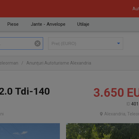
Aut
Piese
Jante - Anvelope
Utilaje
Teleorman
/
Anunţuri Autoturisme Alexandria
2.0 Tdi-140
3.650
E
ID
401
ni
Alexandria, Tele