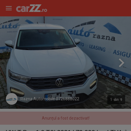
Razna Automobile 0726888022
1
din
9
Anunțul a fost dezactivat!