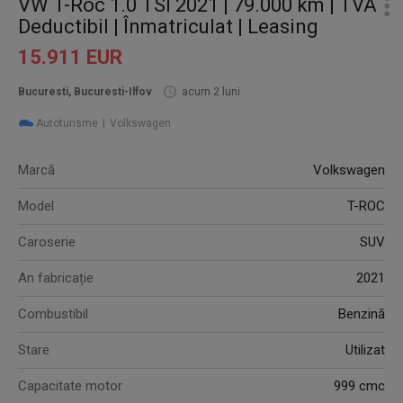
VW T-Roc 1.0 TSI 2021 | 79.000 km | TVA
Deductibil | Înmatriculat | Leasing
15.911 EUR
Bucuresti, Bucuresti-Ilfov
acum 2 luni
Autoturisme
Volkswagen
Marcă
Volkswagen
Model
T-ROC
Caroserie
SUV
An fabricație
2021
Combustibil
Benzină
Stare
Utilizat
Capacitate motor
999 cmc