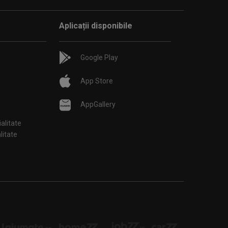
Aplicații disponibile
Google Play
App Store
AppGallery
ialitate
țialitate