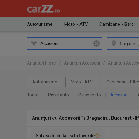
Autoturisme
Moto - ATV
Camioane - Bărci
Accesorii
Anunţuri Piese
/
Anunţuri Accesorii
/
Anunţuri Accesor
Autoturisme
Moto - ATV
Camioane - Bărc
Toate
Piese auto
Piese moto
Accesorii
Anunțuri
cu
Accesorii
în
Bragadiru, Bucuresti-Il
Salvează căutarea la favorite