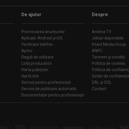
De ajutor
Despre
Promovarea anunțurilor
Antena TV
Aplicații: Android și iOS
Joburi disponibile
Verificare telefon
Intact Media Group
Ajutor
ANPC
Reguli de utilizare
Termeni și condiții
Listă producători
Politica de cookies
Harta judeţelor
Politica de confidenț
Hartă site
Setări de confiden
Servicii pentru profesioniști
SAL și SOL
Servicii de publicare automată
Contact
Documentație pentru profesioniști