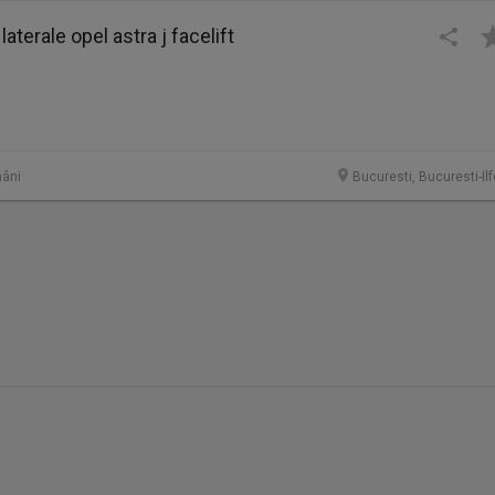
laterale opel astra j facelift
âni
Bucuresti, Bucuresti-Il