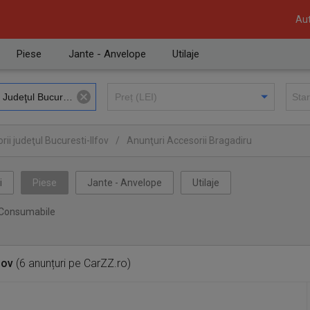
Aut
Piese
Jante - Anvelope
Utilaje
ii judeţul Bucuresti-Ilfov
/
Anunţuri Accesorii Bragadiru
i
Piese
Jante - Anvelope
Utilaje
Consumabile
fov
(6 anunțuri pe CarZZ.ro)