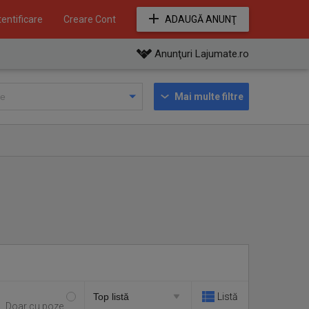
entificare
Creare Cont
ADAUGĂ ANUNŢ
Anunţuri Lajumate.ro
Mai multe filtre
Listă
Doar cu poze