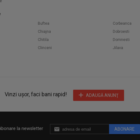
e
e
Buftea
Corbeanca
Chiajna
Dobroesti
Chitila
Domnesti
Clinceni
Jilava
Vinzi ușor, faci bani rapid!
ADAUGĂ ANUNŢ
Abonare la newsletter
ABONARE