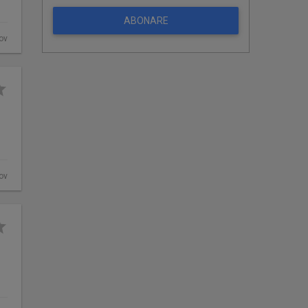
ABONARE
fov
fov