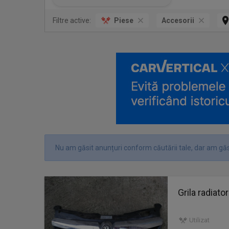
Filtre active:
Piese
Accesorii
Nu am găsit anunțuri conform căutării tale, dar am găsi
Grila radiat
Utilizat