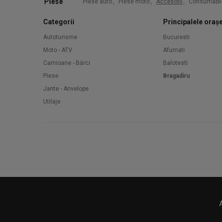
Piese
Piese auto
,
Piese moto
,
Accesorii
,
Consumabil
Categorii
Principalele oraș
Autoturisme
Bucuresti
Moto - ATV
Afumati
Camioane - Bărci
Balotesti
Piese
Bragadiru
Jante - Anvelope
Utilaje