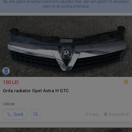
Nu am găsit anunțuri conform căutării tale, dar am găsit 10 anunțuri
care te-ar putea interesa.
100 LEI
Grila radiator Opel Astra H GTC
Utilizat
Sună
3 aug.
Bucuresti, IF