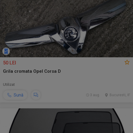
50 LEI
Grila cromata Opel Corsa D
Utilizat
Sună
3 aug.
Bucuresti, IF