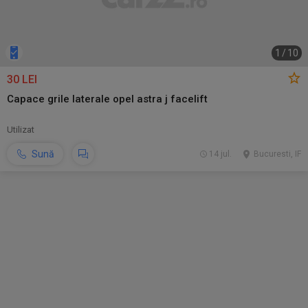
1
/
10
30 LEI
Capace grile laterale opel astra j facelift
Utilizat
Sună
14 jul.
Bucuresti, IF