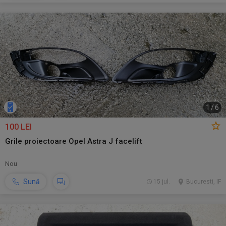
1
/
6
100 LEI
Grile proiectoare Opel Astra J facelift
Nou
Sună
15 jul.
Bucuresti, IF