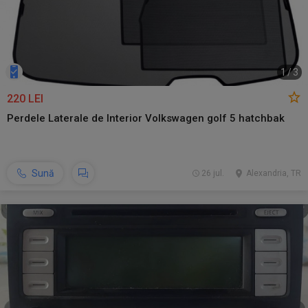
1
/
3
220 LEI
Perdele Laterale de Interior Volkswagen golf 5 hatchbak
Sună
26 jul.
Alexandria, TR