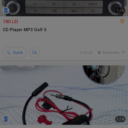
1
/
5
180 LEI
CD Player MP3 Golf 5
Sună
26 jul.
Alexandria, TR
1
/
4