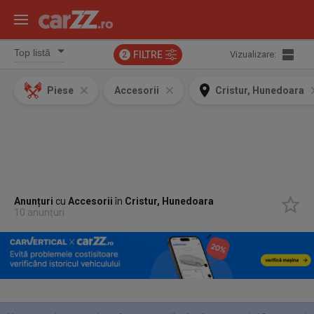
FILTRE
Vizualizare:
2
Piese
Accesorii
Cristur, Hunedoara
Anunțuri
cu
Accesorii
în
Cristur, Hunedoara
10 anunțuri