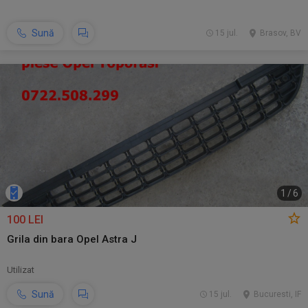
Sună
15 jul.
Brasov, BV
1
/
6
100 LEI
Grila din bara Opel Astra J
Utilizat
Sună
15 jul.
Bucuresti, IF