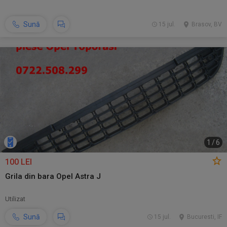
Sună
15 jul.
Brasov, BV
1
/
6
100 LEI
Grila din bara Opel Astra J
Utilizat
Sună
15 jul.
Bucuresti, IF