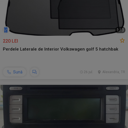
1
/
3
220 LEI
Perdele Laterale de Interior Volkswagen golf 5 hatchbak
Sună
26 jul.
Alexandria, TR