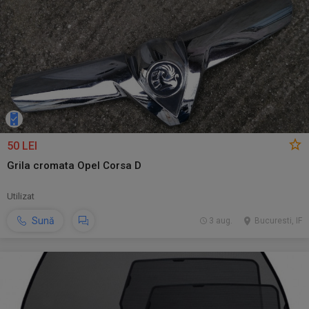
50 LEI
Grila cromata Opel Corsa D
Utilizat
Sună
3 aug.
Bucuresti, IF