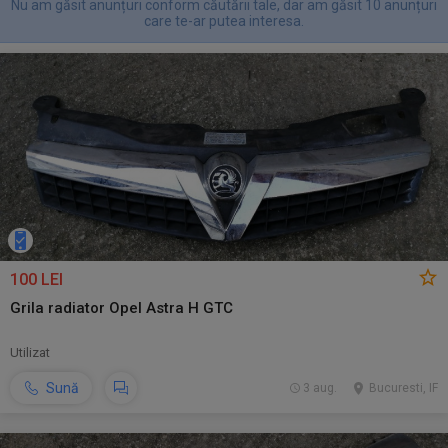
Nu am găsit anunțuri conform căutării tale, dar am găsit 10 anunțuri
care te-ar putea interesa.
100 LEI
Grila radiator Opel Astra H GTC
Utilizat
Sună
3 aug.
Bucuresti, IF