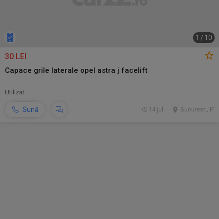
1
/
10
30 LEI
Capace grile laterale opel astra j facelift
Utilizat
Sună
14 jul.
Bucuresti, IF