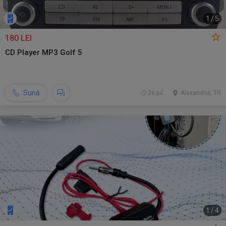
1
/
5
180 LEI
CD Player MP3 Golf 5
Sună
26 jul.
Alexandria, TR
1
/
4