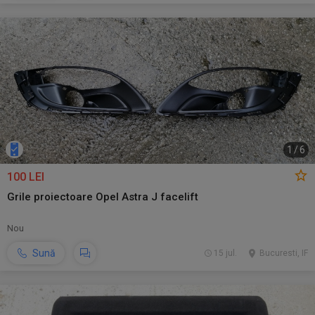
1
/
6
100 LEI
Grile proiectoare Opel Astra J facelift
Nou
Sună
15 jul.
Bucuresti, IF