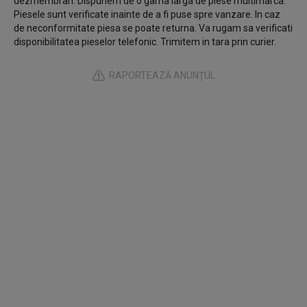
dezmembrari. Dispunem de o gama larga de piese multimarca.
Piesele sunt verificate inainte de a fi puse spre vanzare. In caz
de neconformitate piesa se poate returna. Va rugam sa verificati
disponibilitatea pieselor telefonic. Trimitem in tara prin curier.
RAPORTEAZĂ ANUNȚUL