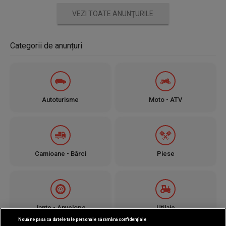
VEZI TOATE ANUNŢURILE
Categorii de anunțuri
Autoturisme
Moto - ATV
Camioane - Bărci
Piese
Jante - Anvelope
Utilaje
Nouă ne pasă ca datele tale personale să rămână confidențiale