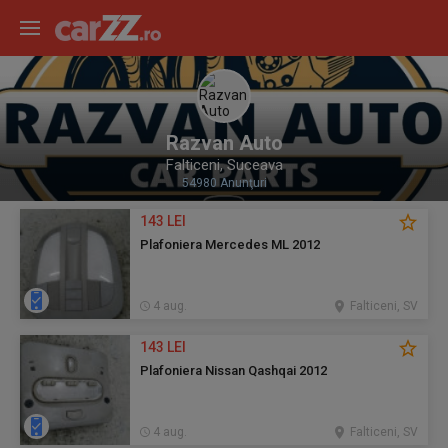
Razvan Auto
Falticeni, Suceava
54980 Anunţuri
143 LEI
Plafoniera Mercedes ML 2012
4 aug.
Falticeni, SV
143 LEI
Plafoniera Nissan Qashqai 2012
4 aug.
Falticeni, SV