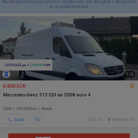
Nu am găsit anunțuri conform căutării tale, dar am găsit 1 anunț care
te-ar putea interesa.
1
/
6
6.800 EUR
Mercedes-benz 313 CDI an 2008 euro 4
2008 | 290.000 km | diesel
Sună
25 jul.
Marginea, SV