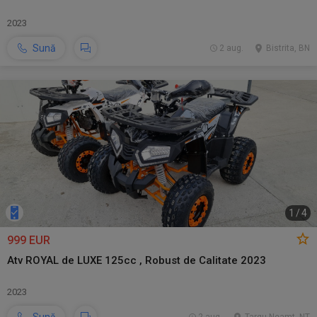
2023
Sună
2 aug.
Bistrita, BN
1
/
4
999 EUR
Atv ROYAL de LUXE 125cc , Robust de Calitate 2023
2023