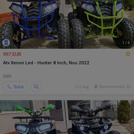
1
/
4
997 EUR
Atv Xenon Led - Hunter 8 Inch, Nou 2022
2022
Sună
2 aug.
Gura Humorului, SV