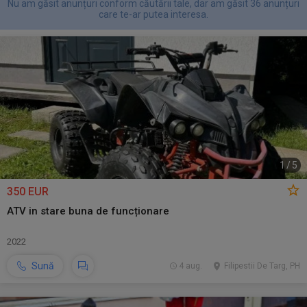
Nu am găsit anunțuri conform căutării tale, dar am găsit 36 anunțuri
care te-ar putea interesa.
1
/
5
350 EUR
ATV in stare buna de funcționare
2022
Sună
4 aug.
Filipestii De Targ, PH