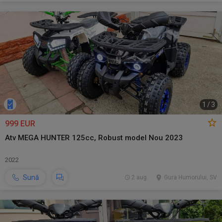
1
/
3
999 EUR
Atv MEGA HUNTER 125cc, Robust model Nou 2023
2022
Sună
2 aug.
Gura Humorului, SV