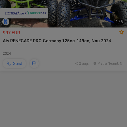
1
/
5
997 EUR
Atv RENEGADE PRO Germany 125cc-149cc, Nou 2024
2024
Sună
2 aug.
Piatra Neamt, NT