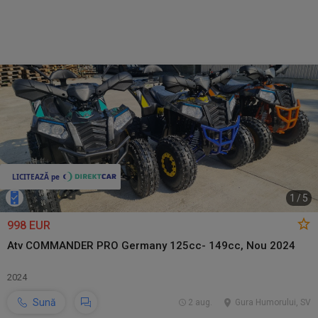
1
/
5
998 EUR
Atv COMMANDER PRO Germany 125cc- 149cc, Nou 2024
2024
Sună
2 aug.
Gura Humorului, SV