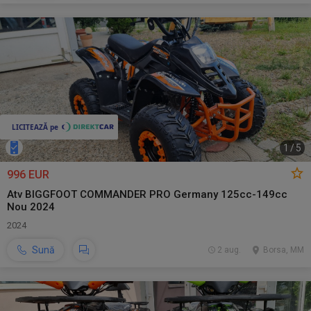
1
/
5
996 EUR
Atv BIGGFOOT COMMANDER PRO Germany 125cc-149cc
Nou 2024
2024
Sună
2 aug.
Borsa, MM