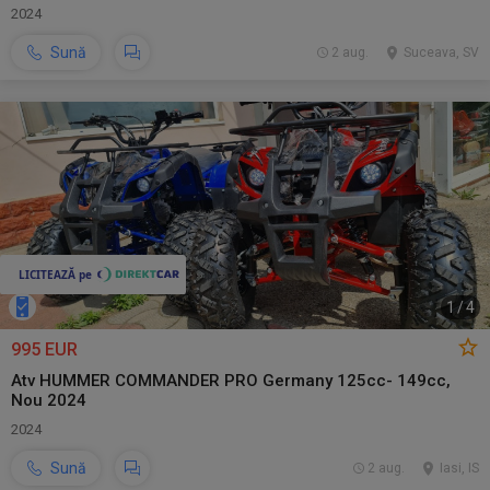
2024
Sună
2 aug.
Suceava, SV
1
/
4
995 EUR
Atv HUMMER COMMANDER PRO Germany 125cc- 149cc,
Nou 2024
2024
Sună
2 aug.
Iasi, IS