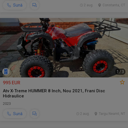
Sună
2 aug.
Constanta, CT
1
/
3
995 EUR
Atv X-Treme HUMMER 8 Inch, Nou 2021, Frani Disc
Hidraulice
2023
Sună
2 aug.
Targu Neamt, NT