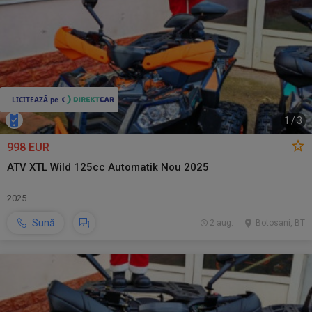
1
/
3
998 EUR
ATV XTL Wild 125cc Automatik Nou 2025
2025
Sună
2 aug.
Botosani, BT