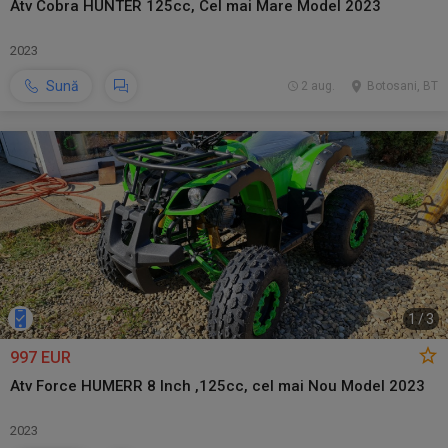
Atv Cobra HUNTER 125cc, Cel mai Mare Model 2023
2023
Sună
2 aug.
Botosani, BT
1
/
3
997 EUR
Atv Force HUMERR 8 Inch ,125cc, cel mai Nou Model 2023
2023