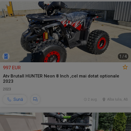
1
/
4
997 EUR
Atv Brutall HUNTER Neon 8 Inch ,cel mai dotat optionale
2023
2023
Sună
2 aug.
Alba Iulia, AB