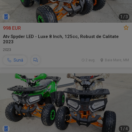
1
/
3
998 EUR
Atv Spyder LED - Luxe 8 Inch, 125cc, Robust de Calitate
2023
2023
Sună
2 aug.
Baia Mare, MM
1
/
4