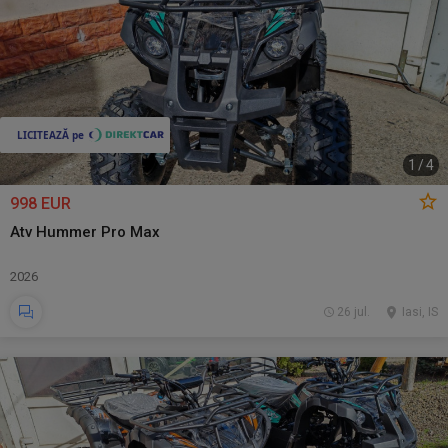
1
/
4
998 EUR
Atv Hummer Pro Max
2026
26 jul.
Iasi, IS