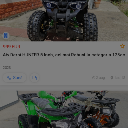
999 EUR
Atv Derbi HUNTER 8 Inch, cel mai Robust la categoria 125cc
2023
Sună
2 aug.
Iasi, IS