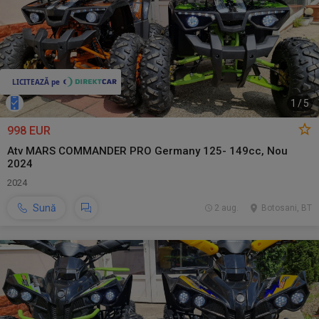
1
/
5
998 EUR
Atv MARS COMMANDER PRO Germany 125- 149cc, Nou
2024
2024
Sună
2 aug.
Botosani, BT