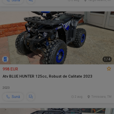
Sună
2 aug.
Targu Neamt, NT
1
/
4
998 EUR
Atv BLUE HUNTER 125cc, Robust de Calitate 2023
2023
Sună
2 aug.
Timisoara, TM