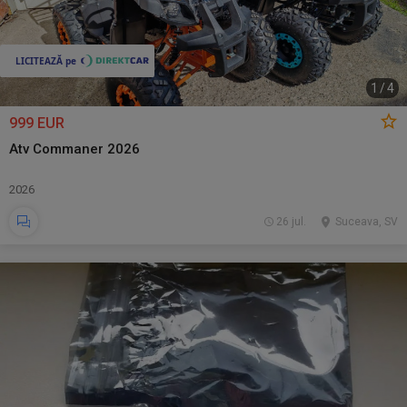
1
/
4
999 EUR
Atv Commaner 2026
2026
26 jul.
Suceava, SV