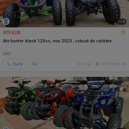
1
/
4
979 EUR
Atv hunter black 125cc, nou 2023 , robust de calitate
2023
Sună
2 aug.
Vatra Dornei, SV