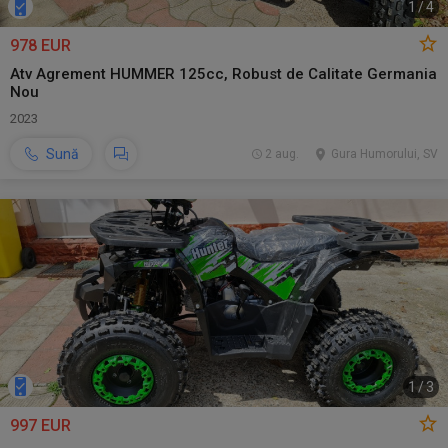
1
/
4
978 EUR
Atv Agrement HUMMER 125cc, Robust de Calitate Germania
Nou
2023
Sună
2 aug.
Gura Humorului, SV
1
/
3
997 EUR