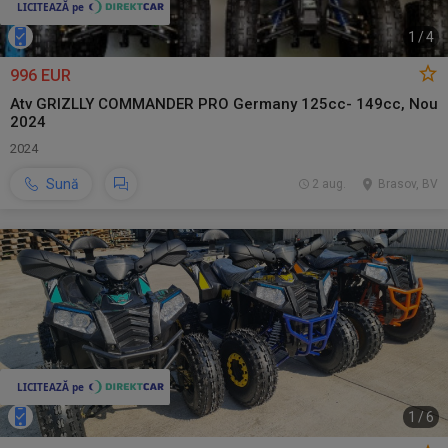
1
/
4
996 EUR
Atv GRIZLLY COMMANDER PRO Germany 125cc- 149cc, Nou
2024
2024
Sună
2 aug.
Brasov, BV
1
/
6