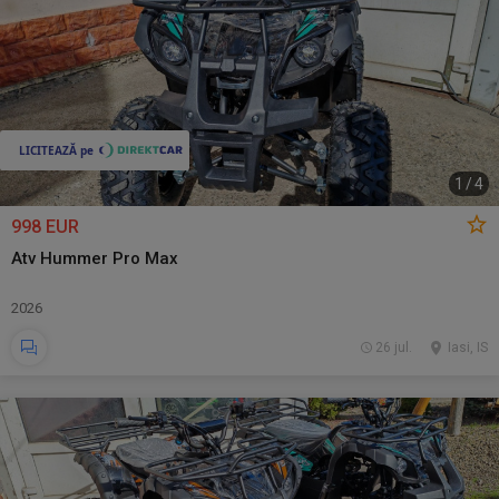
1
/
4
998 EUR
Atv Hummer Pro Max
2026
26 jul.
Iasi, IS