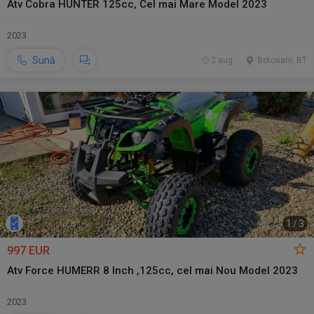
Atv Cobra HUNTER 125cc, Cel mai Mare Model 2023
2023
Sună
2 aug.
Botosani, BT
1
/
3
997 EUR
Atv Force HUMERR 8 Inch ,125cc, cel mai Nou Model 2023
2023