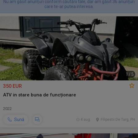
Nu am găsit anunțuri conform căutării tale, dar am găsit 36 anunțuri
care te-ar putea interesa.
1
/
5
350 EUR
ATV in stare buna de funcționare
2022
Sună
4 aug.
Filipestii De Targ, PH