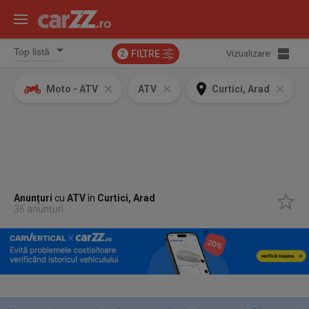
FILTRE
Vizualizare:
2
Moto - ATV
ATV
Curtici, Arad
Anunțuri
cu
ATV
în
Curtici, Arad
36 anunțuri