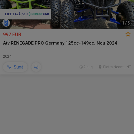
1
/
5
997 EUR
Atv RENEGADE PRO Germany 125cc-149cc, Nou 2024
2024
Sună
2 aug.
Piatra Neamt, NT