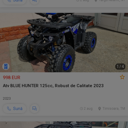
Sună
2 aug.
Targu Neamt, NT
1
/
4
998 EUR
Atv BLUE HUNTER 125cc, Robust de Calitate 2023
2023
Sună
2 aug.
Timisoara, TM