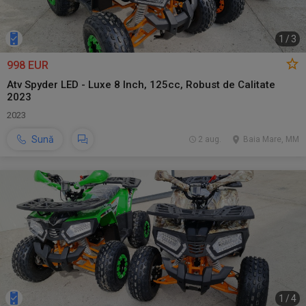
1
/
3
998 EUR
Atv Spyder LED - Luxe 8 Inch, 125cc, Robust de Calitate
2023
2023
Sună
2 aug.
Baia Mare, MM
1
/
4