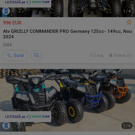
1
/
4
996 EUR
Atv GRIZLLY COMMANDER PRO Germany 125cc- 149cc, Nou
2024
2024
Sună
2 aug.
Brasov, BV
1
/
6