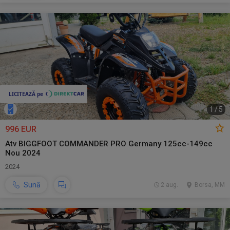
1
/
5
996 EUR
Atv BIGGFOOT COMMANDER PRO Germany 125cc-149cc
Nou 2024
2024
Sună
2 aug.
Borsa, MM