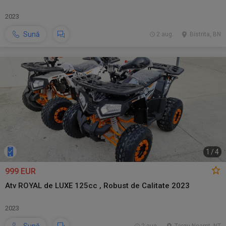
2023
Sună
2 aug.
Bistrita, BN
1
/
4
999 EUR
Atv ROYAL de LUXE 125cc , Robust de Calitate 2023
2023