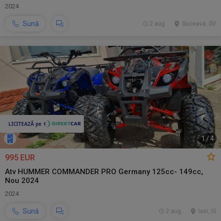
2024
Sună
2 aug.
Suceava, SV
1
/
4
995 EUR
Atv HUMMER COMMANDER PRO Germany 125cc- 149cc,
Nou 2024
2024
Sună
2 aug.
Iasi, IS