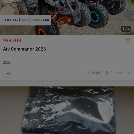
1
/
4
999 EUR
Atv Commaner 2026
2026
26 jul.
Suceava, SV