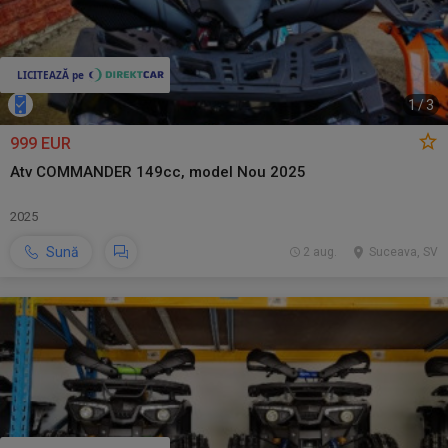
1
/
3
999 EUR
Atv COMMANDER 149cc, model Nou 2025
2025
Sună
2 aug.
Suceava, SV