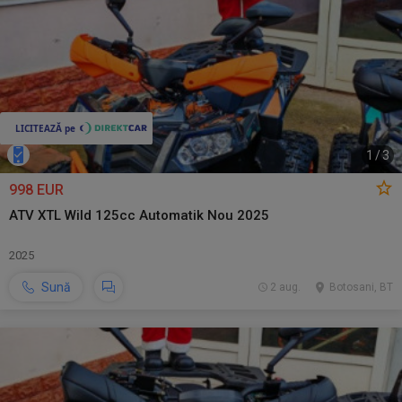
1
/
3
998 EUR
ATV XTL Wild 125cc Automatik Nou 2025
2025
Sună
2 aug.
Botosani, BT