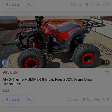
Sună
2 aug.
Constanta, CT
1
/
3
995 EUR
Atv X-Treme HUMMER 8 Inch, Nou 2021, Frani Disc
Hidraulice
2023
Sună
2 aug.
Targu Neamt, NT