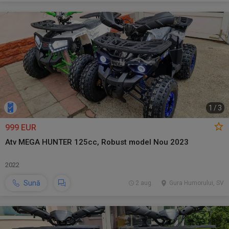
1
/
3
999 EUR
Atv MEGA HUNTER 125cc, Robust model Nou 2023
2022
Sună
2 aug.
Gura Humorului, SV