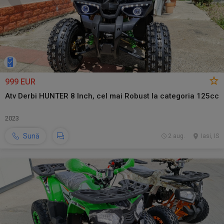
999 EUR
Atv Derbi HUNTER 8 Inch, cel mai Robust la categoria 125cc
2023
Sună
2 aug.
Iasi, IS