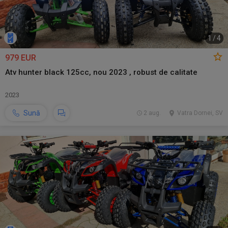
1
/
4
979 EUR
Atv hunter black 125cc, nou 2023 , robust de calitate
2023
Sună
2 aug.
Vatra Dornei, SV