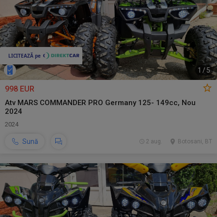
1
/
5
998 EUR
Atv MARS COMMANDER PRO Germany 125- 149cc, Nou
2024
2024
Sună
2 aug.
Botosani, BT