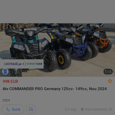
1
/
5
998 EUR
Atv COMMANDER PRO Germany 125cc- 149cc, Nou 2024
2024
Sună
2 aug.
Gura Humorului, SV