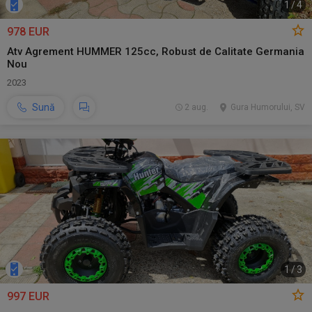
1
/
4
978 EUR
Atv Agrement HUMMER 125cc, Robust de Calitate Germania
Nou
2023
Sună
2 aug.
Gura Humorului, SV
1
/
3
997 EUR