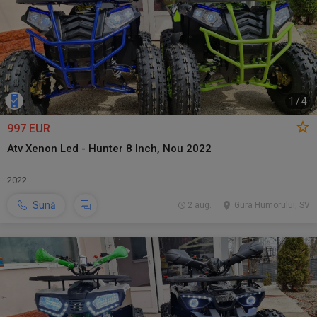
1
/
4
997 EUR
Atv Xenon Led - Hunter 8 Inch, Nou 2022
2022
Sună
2 aug.
Gura Humorului, SV