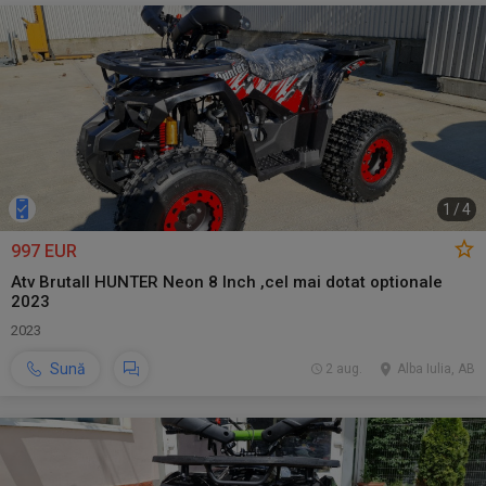
1
/
4
997 EUR
Atv Brutall HUNTER Neon 8 Inch ,cel mai dotat optionale
2023
2023
Sună
2 aug.
Alba Iulia, AB