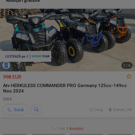
Anunţuri gratuite
1
/
6
998 EUR
Atv HERKULESS COMMANDER PRO Germany 125cc-149cc
Nou 2024
2024
Sună
2 aug.
Borsec, HR
1 - 1 din
1 Anunțuri