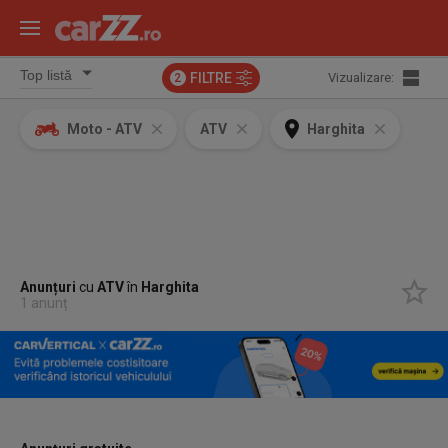
FILTRE
Vizualizare:
2
Moto - ATV
ATV
Harghita
Anunțuri
cu
ATV
în
Harghita
1 anunț