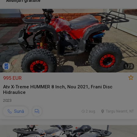
Anunţuri gratuite
1
/
3
995 EUR
Atv X-Treme HUMMER 8 Inch, Nou 2021, Frani Disc
Hidraulice
2023
Sună
2 aug.
Targu Neamt, NT