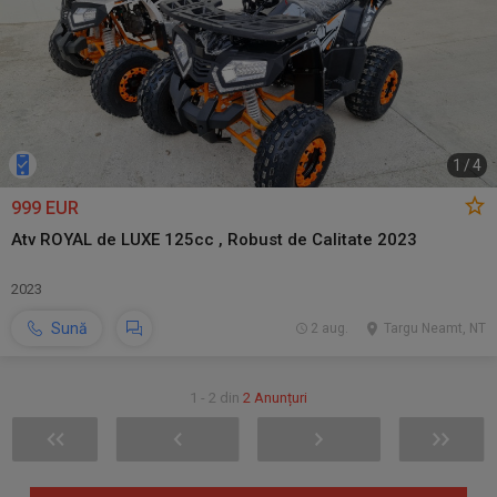
1
/
4
999 EUR
Atv ROYAL de LUXE 125cc , Robust de Calitate 2023
2023
Sună
2 aug.
Targu Neamt, NT
1 - 2 din
2 Anunțuri