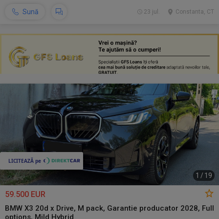
Sună
23 jul.
Constanta, CT
1
/
19
59.500 EUR
BMW X3 20d x Drive, M pack, Garantie producator 2028, Full
options, Mild Hybrid