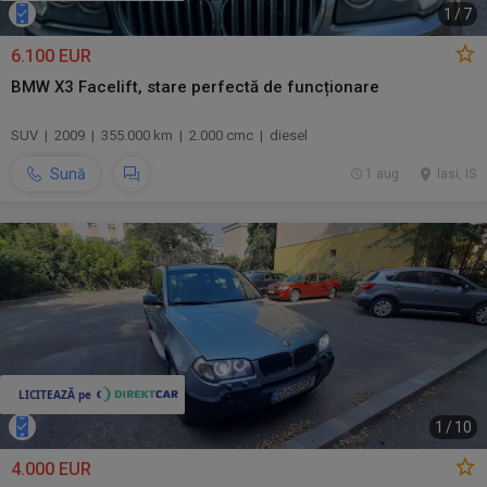
1
/
7
6.100 EUR
BMW X3 Facelift, stare perfectă de funcționare
SUV | 2009 | 355.000 km | 2.000 cmc | diesel
Sună
1 aug.
Iasi, IS
1
/
10
4.000 EUR