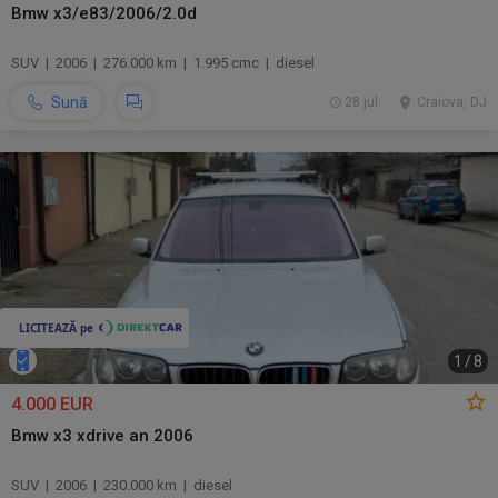
Bmw x3/e83/2006/2.0d
SUV | 2006 | 276.000 km | 1.995 cmc | diesel
Sună
28 jul.
Craiova, DJ
1
/
8
4.000 EUR
Bmw x3 xdrive an 2006
SUV | 2006 | 230.000 km | diesel