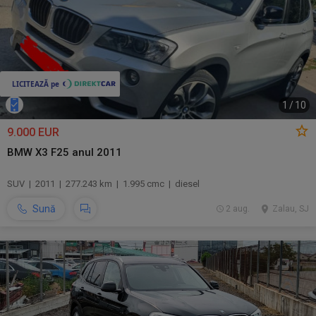
1
/
10
9.000 EUR
BMW X3 F25 anul 2011
SUV | 2011 | 277.243 km | 1.995 cmc | diesel
Sună
2 aug.
Zalau, SJ