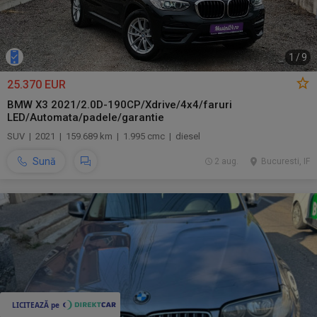
1
/
9
25.370 EUR
BMW X3 2021/2.0D-190CP/Xdrive/4x4/faruri
LED/Automata/padele/garantie
SUV | 2021 | 159.689 km | 1.995 cmc | diesel
Sună
2 aug.
Bucuresti, IF