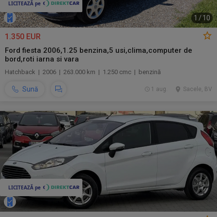
1
/
10
1.350 EUR
Ford fiesta 2006,1.25 benzina,5 usi,clima,computer de
bord,roti iarna si vara
Hatchback | 2006 | 263.000 km | 1.250 cmc | benzină
Sună
1 aug.
Sacele, BV