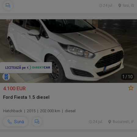
24 jul.
Iasi, IS
1
/
10
4.100 EUR
Ford Fiesta 1.5 diesel
Hatchback | 2015 | 202.000 km | diesel
Sună
24 jul.
Bucuresti, IF