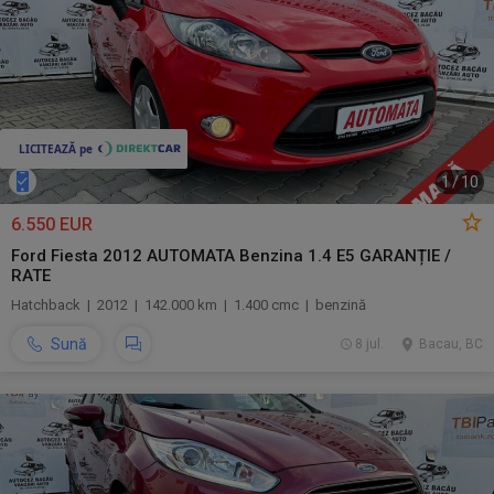
1
/
10
6.550 EUR
Ford Fiesta 2012 AUTOMATA Benzina 1.4 E5 GARANȚIE /
RATE
Hatchback | 2012 | 142.000 km | 1.400 cmc | benzină
Sună
8 jul.
Bacau, BC