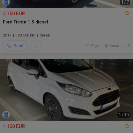
1
/
7
4.750 EUR
Ford Fiesta 1.5 diesel
2017 | 193.500 km | diesel
Sună
27 jul.
Bucuresti, IF
1
/
10
4.100 EUR