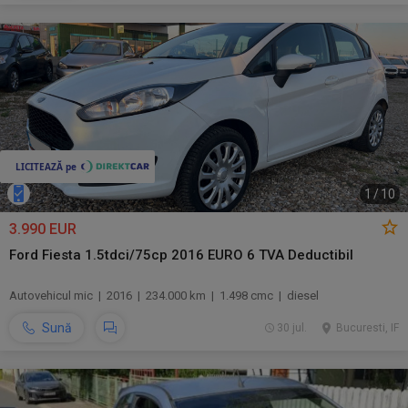
1
/
10
3.990 EUR
Ford Fiesta 1.5tdci/75cp 2016 EURO 6 TVA Deductibil
Autovehicul mic | 2016 | 234.000 km | 1.498 cmc | diesel
Sună
30 jul.
Bucuresti, IF