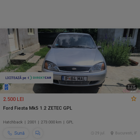
1
/
5
2.500 LEI
Ford Fiesta Mk5 1.2 ZETEC GPL
Hatchback | 2001 | 273.000 km | GPL
Sună
29 jul.
Bucuresti, IF