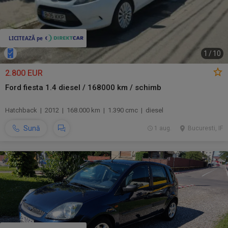
1
/
10
2.800 EUR
Ford fiesta 1.4 diesel / 168000 km / schimb
Hatchback | 2012 | 168.000 km | 1.390 cmc | diesel
Sună
1 aug.
Bucuresti, IF