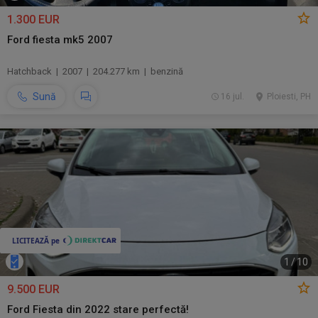
1.300 EUR
Ford fiesta mk5 2007
Hatchback | 2007 | 204.277 km | benzină
Sună
16 jul.
Ploiesti, PH
1
/
10
9.500 EUR
Ford Fiesta din 2022 stare perfectă!