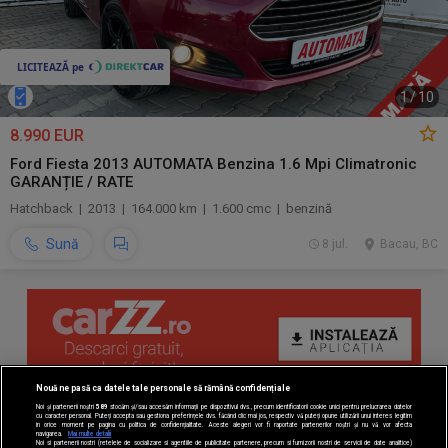
1
/
10
8.990 EUR
Ford Fiesta 2013 AUTOMATA Benzina 1.6 Mpi Climatronic
GARANȚIE / RATE
Hatchback | 2013 | 164.000 km | 1.600 cmc | benzină
Sună
8 jul.
Bacau, BC
Nouă ne pasă ca datele tale personale să rămână confidențiale
Noi și partenerii noștri
589
stocăm și/sau accesăm informații pe dispozitivul dvs., precum identificatorii cookie unici pentru prelucrarea datelor
cu caracter personal. Puteți accepta sau gestiona preferințele dvs. făcând clic mai jos, respectiv vă puteți opune utilizării unui interes legitim
în orice moment pe pagina cu politica de confidențialitate. Aceste alegeri vor fi raportate partenerilor noștri și nu vă vor afecta
navigarea.
Mai multe detalii
Noi si partenerii nostri (retelele de socializare si agentiile de publicitate partenere, precum si furnizorii nostri de servicii de date analitice)