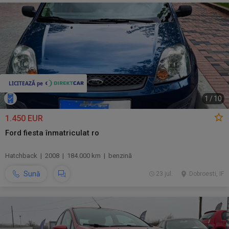
1
/
10
1.450 EUR
Ford fiesta înmatriculat ro
Hatchback | 2008 | 184.000 km | benzină
Sună
23 jul.
Dobroesti, IF