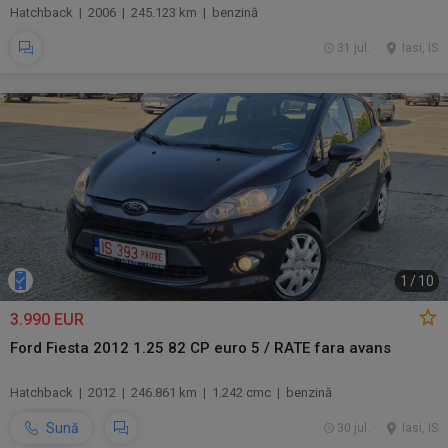
Hatchback | 2006 | 245.123 km | benzină
31 jul.
Iasi, IS
1
/
10
3.990 EUR
Ford Fiesta 2012 1.25 82 CP euro 5 / RATE fara avans
Hatchback | 2012 | 246.861 km | 1.242 cmc | benzină
Sună
30 jul.
Iasi, IS