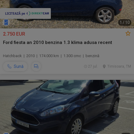
1
/
10
2.750 EUR
Ford fiesta an 2010 benzina 1.3 klima adusa recent
Hatchback | 2010 | 174.000 km | 1.300 cmc | benzină
Sună
27 jul.
Timisoara, TM