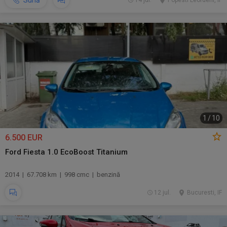
Sună
14 jul.
Popesti Leordeni, IF
1
/
10
6.500 EUR
Ford Fiesta 1.0 EcoBoost Titanium
2014 | 67.708 km | 998 cmc | benzină
12 jul.
Bucuresti, IF