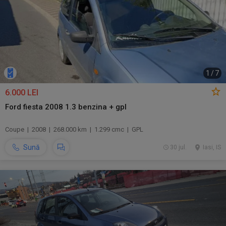
1
/
7
6.000 LEI
Ford fiesta 2008 1.3 benzina + gpl
Coupe | 2008 | 268.000 km | 1.299 cmc | GPL
Sună
30 jul.
Iasi, IS