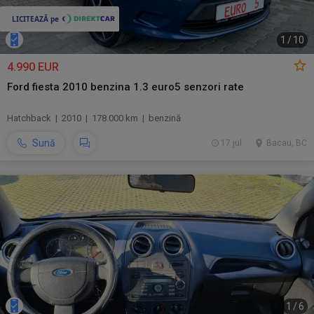
1
/
10
4.990 EUR
Ford fiesta 2010 benzina 1.3 euro5 senzori rate
Hatchback | 2010 | 178.000 km | benzină
Sună
17 jul.
Bacau, BC
1
/
6