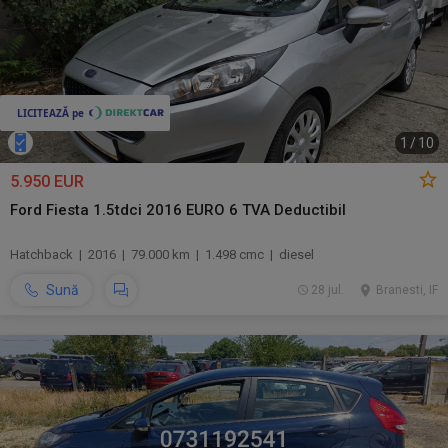
1
/
10
5.950 EUR
Ford Fiesta 1.5tdci 2016 EURO 6 TVA Deductibil
Hatchback | 2016 | 79.000 km | 1.498 cmc | diesel
Sună
28 jul.
Branesti, IF