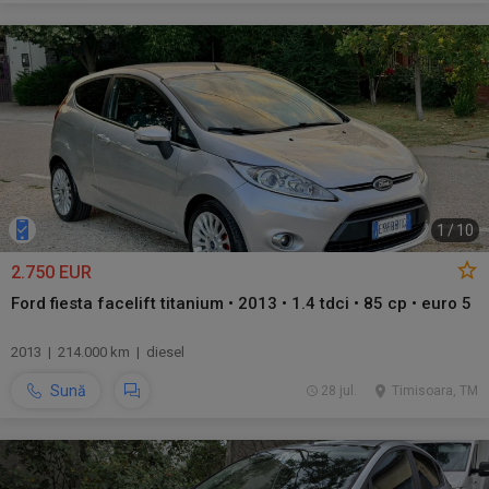
1
/
10
2.750 EUR
Ford fiesta facelift titanium • 2013 • 1.4 tdci • 85 cp • euro 5
2013 | 214.000 km | diesel
Sună
28 jul.
Timisoara, TM