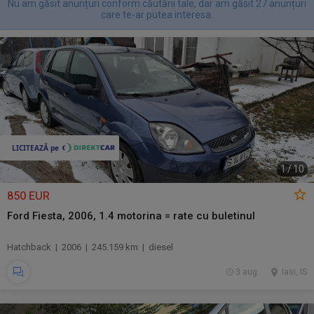
Nu am găsit anunțuri conform căutării tale, dar am găsit 27 anunțuri
care te-ar putea interesa.
1
/
10
850 EUR
Ford Fiesta, 2006, 1.4 motorina = rate cu buletinul
Hatchback | 2006 | 245.159 km | diesel
3 aug.
Iasi, IS