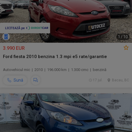
1
/
10
3.990 EUR
Ford fiesta 2010 benzina 1.3 mpi e5 rate/garantie
Autovehicul mic | 2010 | 196.000 km | 1.300 cmc | benzină
Sună
17 jul.
Bacau, BC